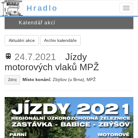
Hradlo
Togg
navig
Kalendář akcí
Aktuální akce
Archiv kalendáře
24.7.2021
Jízdy
train
motorových vlaků MPŽ
Místo konání:
Zbýšov (u Brna), MPŽ
Zdroj