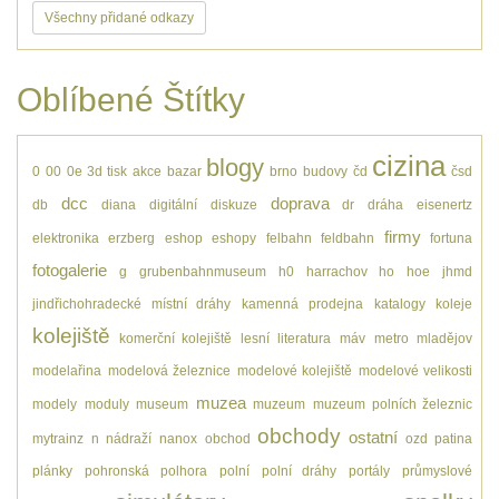
Všechny přidané odkazy
Oblíbené Štítky
cizina
blogy
0
00
0e
3d tisk
akce
bazar
brno
budovy
čd
čsd
dcc
doprava
db
diana
digitální
diskuze
dr
dráha
eisenertz
firmy
elektronika
erzberg
eshop
eshopy
felbahn
feldbahn
fortuna
fotogalerie
g
grubenbahnmuseum
h0
harrachov
ho
hoe
jhmd
jindřichohradecké místní dráhy
kamenná prodejna
katalogy
koleje
kolejiště
komerční kolejiště
lesní
literatura
máv
metro
mladějov
modelařina
modelová železnice
modelové kolejiště
modelové velikosti
muzea
modely
moduly
museum
muzeum
muzeum polních železnic
obchody
ostatní
mytrainz
n
nádraží
nanox
obchod
ozd
patina
plánky
pohronská polhora
polní
polní dráhy
portály
průmyslové