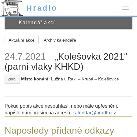
Hradlo
Togg
navig
Kalendář akcí
Aktuální akce
Archiv kalendáře
24.7.2021
„Kolešovka 2021“
(parní vlaky KHKD)
Místo konání:
Lužná u Rak. – Krupá – Kolešovice
Zdroj
Pokud popis akce nesouhlasí, nebo máte upřesnění,
napište nám prosím na adresu:
kalendar@hradlo.cz
.
Naposledy přidané odkazy