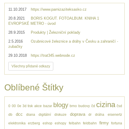
11.10.2017
https://www.parnizaziteksasko.cz
20.8.2021
BORIS KOGUT. FOTOALBUM. KNIHA 1
EVROPSKÉ METRO - úvod
28.9.2015
Produkty | Železniční poklady
2.5.2016
Ozubnicové železnice a dráhy v Česku a zahraničí -
zubačky
29.10.2018
https://trat345.webnode.cz
Všechny přidané odkazy
Oblíbené Štítky
cizina
blogy
0
00
0e
3d tisk
akce
bazar
brno
budovy
čd
čsd
dcc
doprava
db
diana
digitální
diskuze
dr
dráha
eisenertz
firmy
elektronika
erzberg
eshop
eshopy
felbahn
feldbahn
fortuna