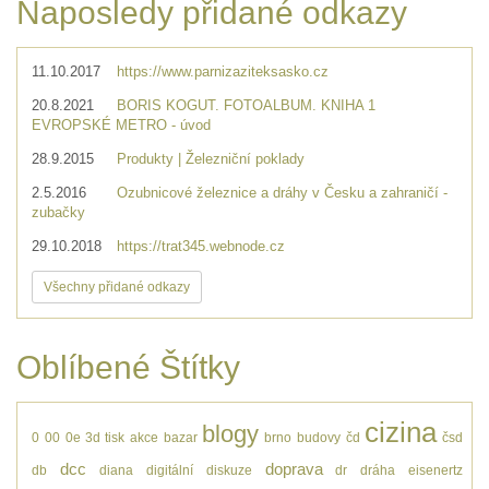
Naposledy přidané odkazy
11.10.2017
https://www.parnizaziteksasko.cz
20.8.2021
BORIS KOGUT. FOTOALBUM. KNIHA 1
EVROPSKÉ METRO - úvod
28.9.2015
Produkty | Železniční poklady
2.5.2016
Ozubnicové železnice a dráhy v Česku a zahraničí -
zubačky
29.10.2018
https://trat345.webnode.cz
Všechny přidané odkazy
Oblíbené Štítky
cizina
blogy
0
00
0e
3d tisk
akce
bazar
brno
budovy
čd
čsd
dcc
doprava
db
diana
digitální
diskuze
dr
dráha
eisenertz