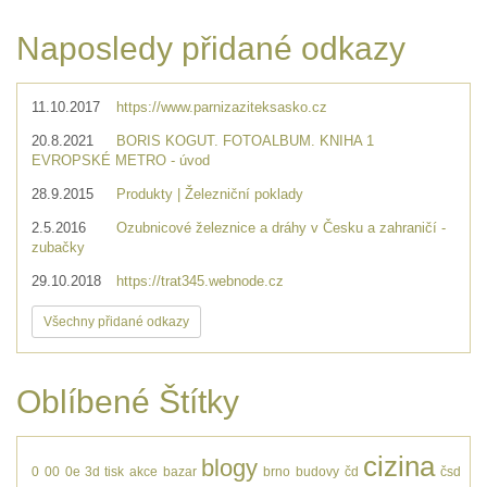
Naposledy přidané odkazy
11.10.2017
https://www.parnizaziteksasko.cz
20.8.2021
BORIS KOGUT. FOTOALBUM. KNIHA 1
EVROPSKÉ METRO - úvod
28.9.2015
Produkty | Železniční poklady
2.5.2016
Ozubnicové železnice a dráhy v Česku a zahraničí -
zubačky
29.10.2018
https://trat345.webnode.cz
Všechny přidané odkazy
Oblíbené Štítky
cizina
blogy
0
00
0e
3d tisk
akce
bazar
brno
budovy
čd
čsd