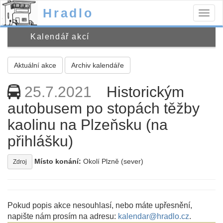
Hradlo
Togg
navig
Kalendář akcí
Aktuální akce
Archiv kalendáře
25.7.2021
Historickým
autobusem po stopách těžby
kaolinu na Plzeňsku (na
přihlášku)
Místo konání:
Okolí Plzně (sever)
Zdroj
Pokud popis akce nesouhlasí, nebo máte upřesnění,
napište nám prosím na adresu:
kalendar@hradlo.cz
.