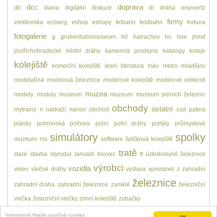
dcc
doprava
db
diana
digitální
diskuze
dr
dráha
eisenertz
firmy
elektronika
erzberg
eshop
eshopy
felbahn
feldbahn
fortuna
fotogalerie
g
grubenbahnmuseum
h0
harrachov
ho
hoe
jhmd
jindřichohradecké místní dráhy
kamenná prodejna
katalogy
koleje
kolejiště
komerční kolejiště
lesní
literatura
máv
metro
mladějov
modelařina
modelová železnice
modelové kolejiště
modelové velikosti
muzea
modely
moduly
museum
muzeum
muzeum polních železnic
obchody
ostatní
mytrainz
n
nádraží
nanox
obchod
ozd
patina
plánky
pohronská polhora
polní
polní dráhy
portály
průmyslové
simulátory
spolky
muzeum
rss
software
špičková kolejiště
tratě
staré
stavba
styrodur
tanvald
tisovec
tt
úzkokolejné železnice
výrobci
vozidla
video
vlečné dráhy
výstava
xpressnet
z
zahradní
železnice
zahradní dráha
zahradní železnice
zaniklé
železniční
vlečka
železniční vlečky
zimní kolejiště
zubačky
Internetové Hradlo používá cookies