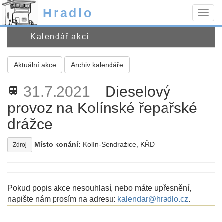
Hradlo
Togg
navig
Kalendář akcí
Aktuální akce
Archiv kalendáře
31.7.2021
Dieselový
train
provoz na Kolínské řepařské
drážce
Místo konání:
Kolín-Sendražice, KŘD
Zdroj
Pokud popis akce nesouhlasí, nebo máte upřesnění,
napište nám prosím na adresu:
kalendar@hradlo.cz
.