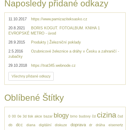
Naposledy přidané odkazy
11.10.2017
https://www.parnizaziteksasko.cz
20.8.2021
BORIS KOGUT. FOTOALBUM. KNIHA 1
EVROPSKÉ METRO - úvod
28.9.2015
Produkty | Železniční poklady
2.5.2016
Ozubnicové železnice a dráhy v Česku a zahraničí -
zubačky
29.10.2018
https://trat345.webnode.cz
Všechny přidané odkazy
Oblíbené Štítky
cizina
blogy
0
00
0e
3d tisk
akce
bazar
brno
budovy
čd
čsd
dcc
doprava
db
diana
digitální
diskuze
dr
dráha
eisenertz