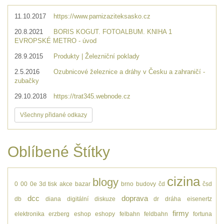
11.10.2017
https://www.parnizaziteksasko.cz
20.8.2021
BORIS KOGUT. FOTOALBUM. KNIHA 1
EVROPSKÉ METRO - úvod
28.9.2015
Produkty | Železniční poklady
2.5.2016
Ozubnicové železnice a dráhy v Česku a zahraničí -
zubačky
29.10.2018
https://trat345.webnode.cz
Všechny přidané odkazy
Oblíbené Štítky
cizina
blogy
0
00
0e
3d tisk
akce
bazar
brno
budovy
čd
čsd
dcc
doprava
db
diana
digitální
diskuze
dr
dráha
eisenertz
firmy
elektronika
erzberg
eshop
eshopy
felbahn
feldbahn
fortuna