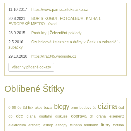
11.10.2017
https://www.parnizaziteksasko.cz
20.8.2021
BORIS KOGUT. FOTOALBUM. KNIHA 1
EVROPSKÉ METRO - úvod
28.9.2015
Produkty | Železniční poklady
2.5.2016
Ozubnicové železnice a dráhy v Česku a zahraničí -
zubačky
29.10.2018
https://trat345.webnode.cz
Všechny přidané odkazy
Oblíbené Štítky
cizina
blogy
0
00
0e
3d tisk
akce
bazar
brno
budovy
čd
čsd
dcc
doprava
db
diana
digitální
diskuze
dr
dráha
eisenertz
firmy
elektronika
erzberg
eshop
eshopy
felbahn
feldbahn
fortuna