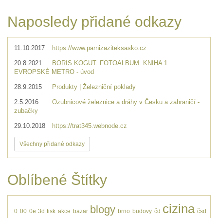
Naposledy přidané odkazy
11.10.2017
https://www.parnizaziteksasko.cz
20.8.2021
BORIS KOGUT. FOTOALBUM. KNIHA 1
EVROPSKÉ METRO - úvod
28.9.2015
Produkty | Železniční poklady
2.5.2016
Ozubnicové železnice a dráhy v Česku a zahraničí -
zubačky
29.10.2018
https://trat345.webnode.cz
Všechny přidané odkazy
Oblíbené Štítky
cizina
blogy
0
00
0e
3d tisk
akce
bazar
brno
budovy
čd
čsd