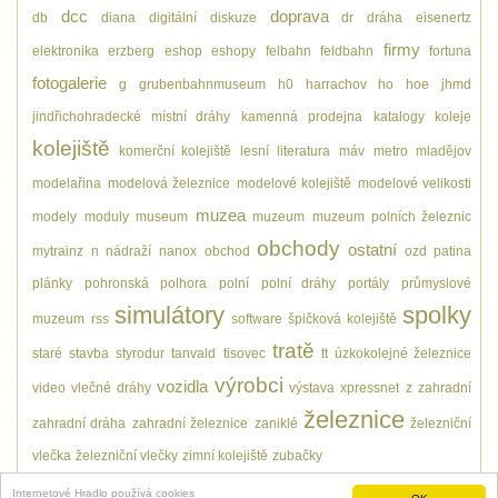
dcc
doprava
db
diana
digitální
diskuze
dr
dráha
eisenertz
firmy
elektronika
erzberg
eshop
eshopy
felbahn
feldbahn
fortuna
fotogalerie
g
grubenbahnmuseum
h0
harrachov
ho
hoe
jhmd
jindřichohradecké místní dráhy
kamenná prodejna
katalogy
koleje
kolejiště
komerční kolejiště
lesní
literatura
máv
metro
mladějov
modelařina
modelová železnice
modelové kolejiště
modelové velikosti
muzea
modely
moduly
museum
muzeum
muzeum polních železnic
obchody
ostatní
mytrainz
n
nádraží
nanox
obchod
ozd
patina
plánky
pohronská polhora
polní
polní dráhy
portály
průmyslové
simulátory
spolky
muzeum
rss
software
špičková kolejiště
tratě
staré
stavba
styrodur
tanvald
tisovec
tt
úzkokolejné železnice
výrobci
vozidla
video
vlečné dráhy
výstava
xpressnet
z
zahradní
železnice
zahradní dráha
zahradní železnice
zaniklé
železniční
vlečka
železniční vlečky
zimní kolejiště
zubačky
Internetové Hradlo používá cookies