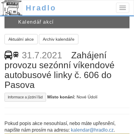
Hradlo
Togg
navig
Kalendář akcí
Aktuální akce
Archiv kalendáře
31.7.2021
Zahájení
train
provozu sezónní víkendové
autobusové linky č. 606 do
Pasova
Místo konání:
Nové Údolí
Informace a jízdní řád
Pokud popis akce nesouhlasí, nebo máte upřesnění,
napište nám prosím na adresu:
kalendar@hradlo.cz
.