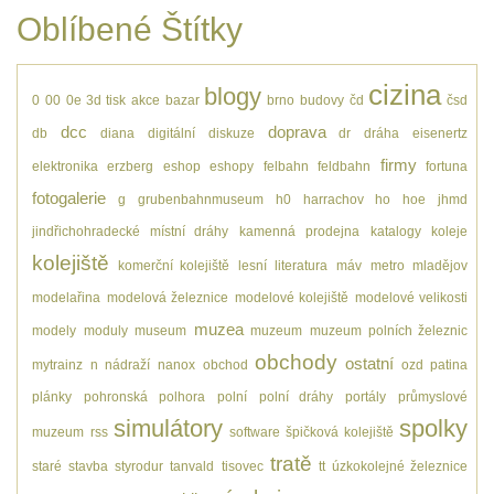
Oblíbené Štítky
cizina
blogy
0
00
0e
3d tisk
akce
bazar
brno
budovy
čd
čsd
dcc
doprava
db
diana
digitální
diskuze
dr
dráha
eisenertz
firmy
elektronika
erzberg
eshop
eshopy
felbahn
feldbahn
fortuna
fotogalerie
g
grubenbahnmuseum
h0
harrachov
ho
hoe
jhmd
jindřichohradecké místní dráhy
kamenná prodejna
katalogy
koleje
kolejiště
komerční kolejiště
lesní
literatura
máv
metro
mladějov
modelařina
modelová železnice
modelové kolejiště
modelové velikosti
muzea
modely
moduly
museum
muzeum
muzeum polních železnic
obchody
ostatní
mytrainz
n
nádraží
nanox
obchod
ozd
patina
plánky
pohronská polhora
polní
polní dráhy
portály
průmyslové
simulátory
spolky
muzeum
rss
software
špičková kolejiště
tratě
staré
stavba
styrodur
tanvald
tisovec
tt
úzkokolejné železnice