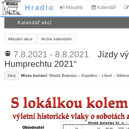
Hradlo
Aktuality
Kalendář
Kalendář akcí
Aktuální akce
Archiv kalendáře
7.8.2021 - 8.8.2021
Jízdy vý
train
Humprechtu 2021“
Místo konání:
Mladá Boleslav – Kopidlno – Libuň – Děteni
Zdroj