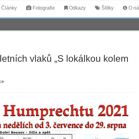
Články
Fotografie
Odkazy
Štítky
O ná
letních vlaků „S lokálkou kolem
ce