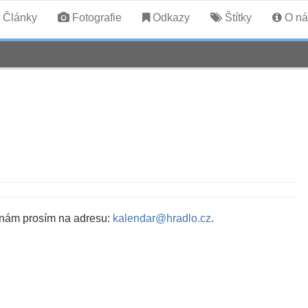
Články
Fotografie
Odkazy
Štítky
O ná
 nám prosím na adresu:
kalendar@hradlo.cz
.