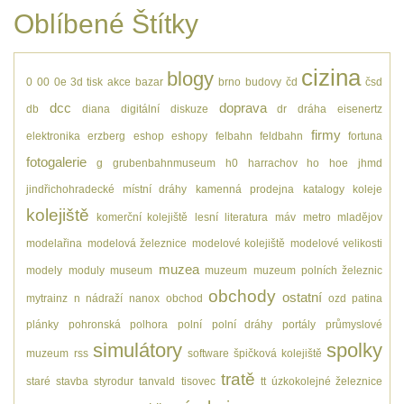
Oblíbené Štítky
cizina
blogy
0
00
0e
3d tisk
akce
bazar
brno
budovy
čd
čsd
dcc
doprava
db
diana
digitální
diskuze
dr
dráha
eisenertz
firmy
elektronika
erzberg
eshop
eshopy
felbahn
feldbahn
fortuna
fotogalerie
g
grubenbahnmuseum
h0
harrachov
ho
hoe
jhmd
jindřichohradecké místní dráhy
kamenná prodejna
katalogy
koleje
kolejiště
komerční kolejiště
lesní
literatura
máv
metro
mladějov
modelařina
modelová železnice
modelové kolejiště
modelové velikosti
muzea
modely
moduly
museum
muzeum
muzeum polních železnic
obchody
ostatní
mytrainz
n
nádraží
nanox
obchod
ozd
patina
plánky
pohronská polhora
polní
polní dráhy
portály
průmyslové
simulátory
spolky
muzeum
rss
software
špičková kolejiště
tratě
staré
stavba
styrodur
tanvald
tisovec
tt
úzkokolejné železnice