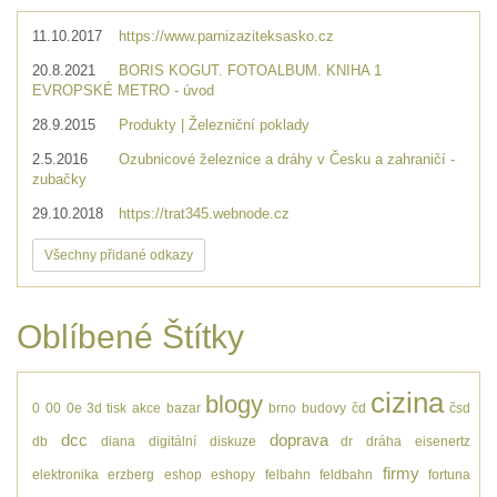
11.10.2017
https://www.parnizaziteksasko.cz
20.8.2021
BORIS KOGUT. FOTOALBUM. KNIHA 1
EVROPSKÉ METRO - úvod
28.9.2015
Produkty | Železniční poklady
2.5.2016
Ozubnicové železnice a dráhy v Česku a zahraničí -
zubačky
29.10.2018
https://trat345.webnode.cz
Všechny přidané odkazy
Oblíbené Štítky
cizina
blogy
0
00
0e
3d tisk
akce
bazar
brno
budovy
čd
čsd
dcc
doprava
db
diana
digitální
diskuze
dr
dráha
eisenertz
firmy
elektronika
erzberg
eshop
eshopy
felbahn
feldbahn
fortuna