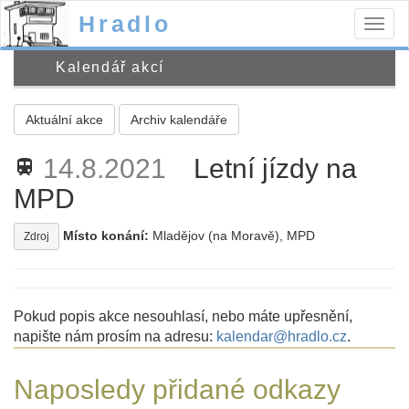
Hradlo
Togg
navig
Kalendář akcí
Aktuální akce
Archiv kalendáře
14.8.2021
Letní jízdy na
train
MPD
Místo konání:
Mladějov (na Moravě), MPD
Zdroj
Pokud popis akce nesouhlasí, nebo máte upřesnění,
napište nám prosím na adresu:
kalendar@hradlo.cz
.
Naposledy přidané odkazy