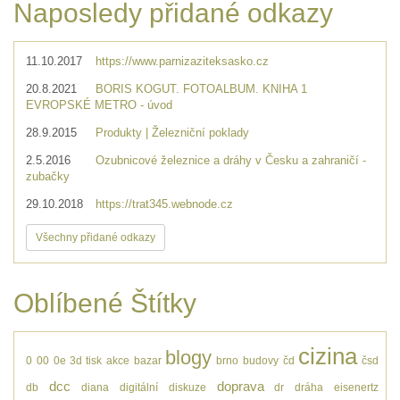
Naposledy přidané odkazy
11.10.2017
https://www.parnizaziteksasko.cz
20.8.2021
BORIS KOGUT. FOTOALBUM. KNIHA 1
EVROPSKÉ METRO - úvod
28.9.2015
Produkty | Železniční poklady
2.5.2016
Ozubnicové železnice a dráhy v Česku a zahraničí -
zubačky
29.10.2018
https://trat345.webnode.cz
Všechny přidané odkazy
Oblíbené Štítky
cizina
blogy
0
00
0e
3d tisk
akce
bazar
brno
budovy
čd
čsd
dcc
doprava
db
diana
digitální
diskuze
dr
dráha
eisenertz