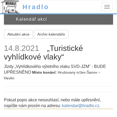
Hradlo
Togg
navig
Kalendář akcí
Aktuální akce
Archiv kalendáře
14.8.2021
„Turistické
vyhlídkové vlaky“
Jízdy „Vyhlídkového výletního vlaku SVD-JZM" - BUDE
UPŘESNĚNO
Místo konání:
Hrušovany n/Jev-Šanov –
Hevlín
Pokud popis akce nesouhlasí, nebo máte upřesnění,
napište nám prosím na adresu:
kalendar@hradlo.cz
.