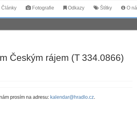
Články
Fotografie
Odkazy
Štítky
O ná
em Českým rájem (T 334.0866)
 nám prosím na adresu:
kalendar@hradlo.cz
.