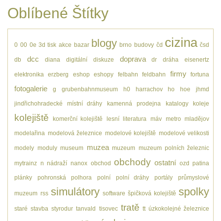
Oblíbené Štítky
cizina
blogy
0
00
0e
3d tisk
akce
bazar
brno
budovy
čd
čsd
dcc
doprava
db
diana
digitální
diskuze
dr
dráha
eisenertz
firmy
elektronika
erzberg
eshop
eshopy
felbahn
feldbahn
fortuna
fotogalerie
g
grubenbahnmuseum
h0
harrachov
ho
hoe
jhmd
jindřichohradecké místní dráhy
kamenná prodejna
katalogy
koleje
kolejiště
komerční kolejiště
lesní
literatura
máv
metro
mladějov
modelařina
modelová železnice
modelové kolejiště
modelové velikosti
muzea
modely
moduly
museum
muzeum
muzeum polních železnic
obchody
ostatní
mytrainz
n
nádraží
nanox
obchod
ozd
patina
plánky
pohronská polhora
polní
polní dráhy
portály
průmyslové
simulátory
spolky
muzeum
rss
software
špičková kolejiště
tratě
staré
stavba
styrodur
tanvald
tisovec
tt
úzkokolejné železnice