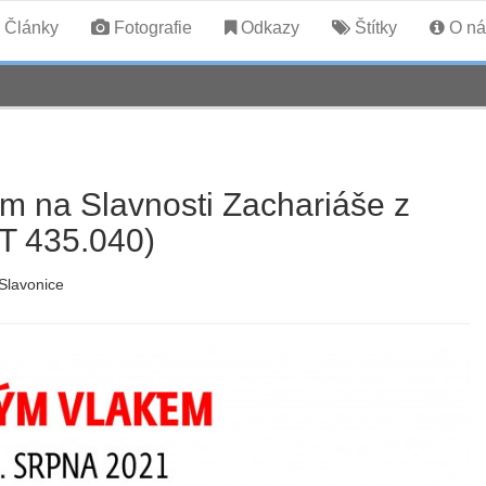
Články
Fotografie
Odkazy
Štítky
O ná
em na Slavnosti Zachariáše z
(T 435.040)
Slavonice