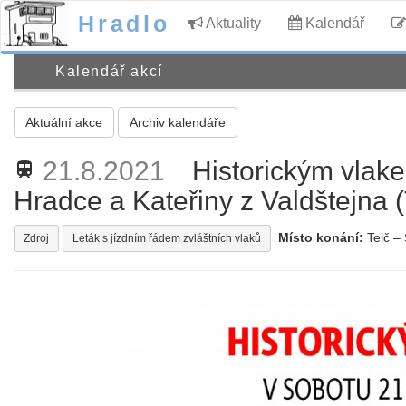
Hradlo
Aktuality
Kalendář
Kalendář akcí
Aktuální akce
Archiv kalendáře
21.8.2021
Historickým vlak
train
Hradce a Kateřiny z Valdštejna 
Místo konání:
Telč – 
Zdroj
Leták s jízdním řádem zvláštních vlaků