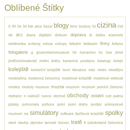
Oblíbené Štítky
cizina
blogy
0
00
0e
3d tisk
akce
bazar
brno
budovy
čd
čsd
dcc
doprava
db
diana
digitální
diskuze
dr
dráha
eisenertz
firmy
elektronika
erzberg
eshop
eshopy
felbahn
feldbahn
fortuna
fotogalerie
g
grubenbahnmuseum
h0
harrachov
ho
hoe
jhmd
jindřichohradecké místní dráhy
kamenná prodejna
katalogy
koleje
kolejiště
komerční kolejiště
lesní
literatura
máv
metro
mladějov
modelařina
modelová železnice
modelové kolejiště
modelové velikosti
muzea
modely
moduly
museum
muzeum
muzeum polních železnic
obchody
ostatní
mytrainz
n
nádraží
nanox
obchod
ozd
patina
plánky
pohronská polhora
polní
polní dráhy
portály
průmyslové
simulátory
spolky
muzeum
rss
software
špičková kolejiště
tratě
staré
stavba
styrodur
tanvald
tisovec
tt
úzkokolejné železnice