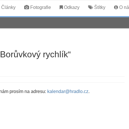
Články
Fotografie
Odkazy
Štítky
O ná
„Borůvkový rychlík“
 nám prosím na adresu:
kalendar@hradlo.cz
.