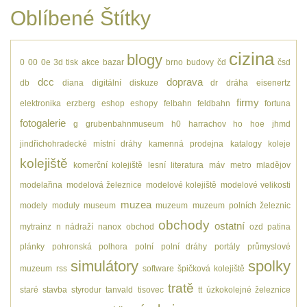
Oblíbené Štítky
cizina
blogy
0
00
0e
3d tisk
akce
bazar
brno
budovy
čd
čsd
dcc
doprava
db
diana
digitální
diskuze
dr
dráha
eisenertz
firmy
elektronika
erzberg
eshop
eshopy
felbahn
feldbahn
fortuna
fotogalerie
g
grubenbahnmuseum
h0
harrachov
ho
hoe
jhmd
jindřichohradecké místní dráhy
kamenná prodejna
katalogy
koleje
kolejiště
komerční kolejiště
lesní
literatura
máv
metro
mladějov
modelařina
modelová železnice
modelové kolejiště
modelové velikosti
muzea
modely
moduly
museum
muzeum
muzeum polních železnic
obchody
ostatní
mytrainz
n
nádraží
nanox
obchod
ozd
patina
plánky
pohronská polhora
polní
polní dráhy
portály
průmyslové
simulátory
spolky
muzeum
rss
software
špičková kolejiště
tratě
staré
stavba
styrodur
tanvald
tisovec
tt
úzkokolejné železnice