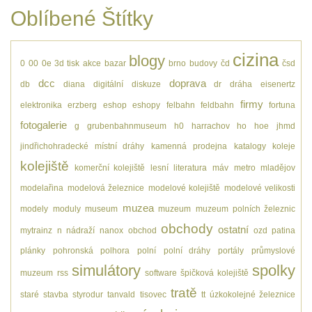
Oblíbené Štítky
cizina
blogy
0
00
0e
3d tisk
akce
bazar
brno
budovy
čd
čsd
dcc
doprava
db
diana
digitální
diskuze
dr
dráha
eisenertz
firmy
elektronika
erzberg
eshop
eshopy
felbahn
feldbahn
fortuna
fotogalerie
g
grubenbahnmuseum
h0
harrachov
ho
hoe
jhmd
jindřichohradecké místní dráhy
kamenná prodejna
katalogy
koleje
kolejiště
komerční kolejiště
lesní
literatura
máv
metro
mladějov
modelařina
modelová železnice
modelové kolejiště
modelové velikosti
muzea
modely
moduly
museum
muzeum
muzeum polních železnic
obchody
ostatní
mytrainz
n
nádraží
nanox
obchod
ozd
patina
plánky
pohronská polhora
polní
polní dráhy
portály
průmyslové
simulátory
spolky
muzeum
rss
software
špičková kolejiště
tratě
staré
stavba
styrodur
tanvald
tisovec
tt
úzkokolejné železnice