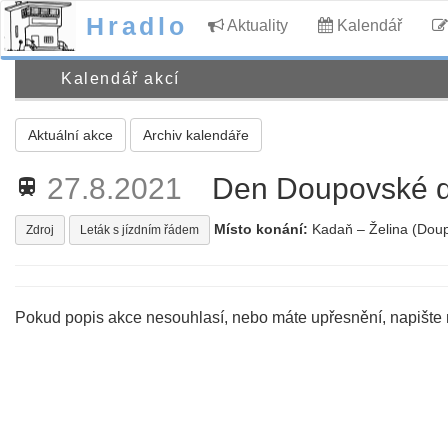
Hradlo
Aktuality
Kalendář
Kalendář akcí
Aktuální akce
Archiv kalendáře
27.8.2021
Den Doupovské 
train
Místo konání:
Kadaň – Želina (Dou
Zdroj
Leták s jízdním řádem
Pokud popis akce nesouhlasí, nebo máte upřesnění, napište