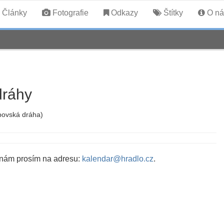
Články
Fotografie
Odkazy
Štítky
O ná
dráhy
povská dráha)
 nám prosím na adresu:
kalendar@hradlo.cz
.