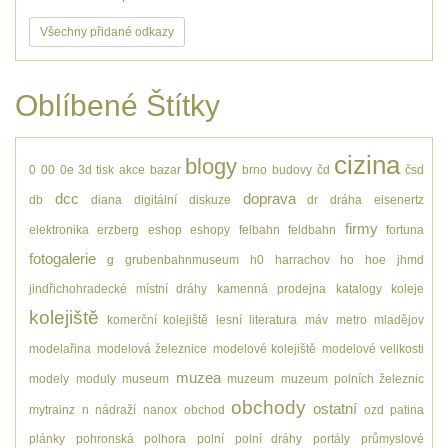
Všechny přidané odkazy
Oblíbené Štítky
cizina
blogy
0
00
0e
3d tisk
akce
bazar
brno
budovy
čd
čsd
dcc
doprava
db
diana
digitální
diskuze
dr
dráha
eisenertz
firmy
elektronika
erzberg
eshop
eshopy
felbahn
feldbahn
fortuna
fotogalerie
g
grubenbahnmuseum
h0
harrachov
ho
hoe
jhmd
jindřichohradecké místní dráhy
kamenná prodejna
katalogy
koleje
kolejiště
komerční kolejiště
lesní
literatura
máv
metro
mladějov
modelařina
modelová železnice
modelové kolejiště
modelové velikosti
muzea
modely
moduly
museum
muzeum
muzeum polních železnic
obchody
ostatní
mytrainz
n
nádraží
nanox
obchod
ozd
patina
plánky
pohronská polhora
polní
polní dráhy
portály
průmyslové