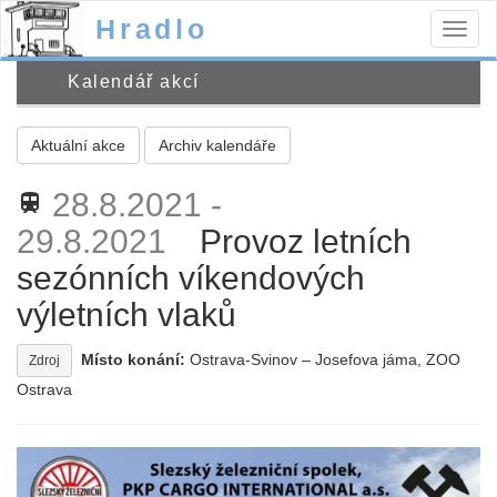
Hradlo
Togg
navig
Kalendář akcí
Aktuální akce
Archiv kalendáře
28.8.2021 -
train
29.8.2021
Provoz letních
sezónních víkendových
výletních vlaků
Místo konání:
Ostrava-Svinov – Josefova jáma, ZOO
Zdroj
Ostrava