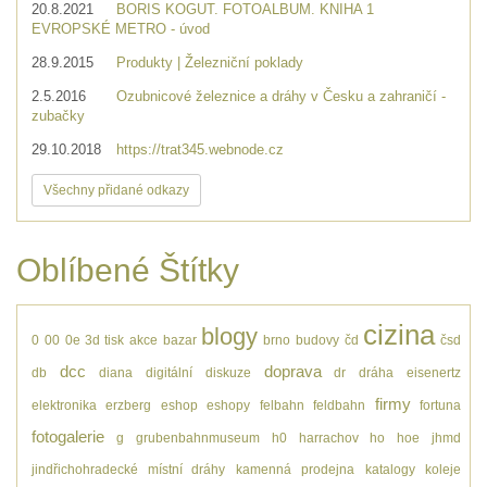
20.8.2021
BORIS KOGUT. FOTOALBUM. KNIHA 1
EVROPSKÉ METRO - úvod
28.9.2015
Produkty | Železniční poklady
2.5.2016
Ozubnicové železnice a dráhy v Česku a zahraničí -
zubačky
29.10.2018
https://trat345.webnode.cz
Všechny přidané odkazy
Oblíbené Štítky
cizina
blogy
0
00
0e
3d tisk
akce
bazar
brno
budovy
čd
čsd
dcc
doprava
db
diana
digitální
diskuze
dr
dráha
eisenertz
firmy
elektronika
erzberg
eshop
eshopy
felbahn
feldbahn
fortuna
fotogalerie
g
grubenbahnmuseum
h0
harrachov
ho
hoe
jhmd
jindřichohradecké místní dráhy
kamenná prodejna
katalogy
koleje