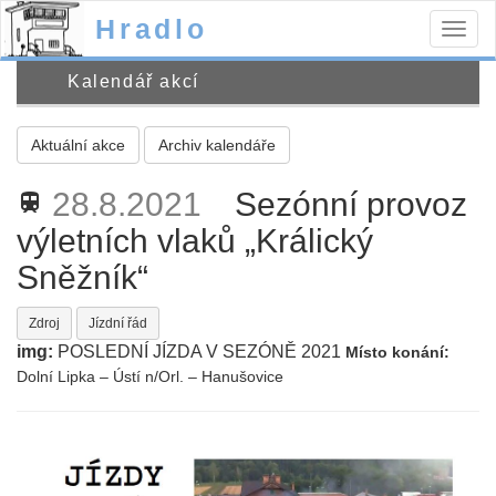
Hradlo
Togg
navig
Kalendář akcí
Aktuální akce
Archiv kalendáře
28.8.2021
Sezónní provoz
train
výletních vlaků „Králický
Sněžník“
Zdroj
Jízdní řád
img:
POSLEDNÍ JÍZDA V SEZÓNĚ 2021
Místo konání:
Dolní Lipka – Ústí n/Orl. – Hanušovice