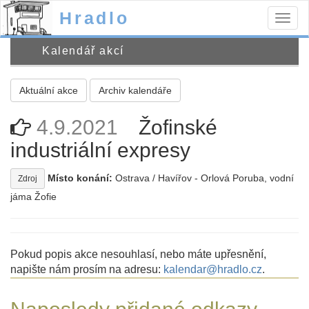
Hradlo
Togg
navig
Kalendář akcí
Aktuální akce
Archiv kalendáře
4.9.2021
Žofinské
industriální expresy
Místo konání:
Ostrava / Havířov - Orlová Poruba, vodní
Zdroj
jáma Žofie
Pokud popis akce nesouhlasí, nebo máte upřesnění,
napište nám prosím na adresu:
kalendar@hradlo.cz
.