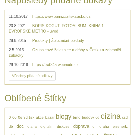
Naposledy přidané odkazy
11.10.2017
https://www.parnizaziteksasko.cz
20.8.2021
BORIS KOGUT. FOTOALBUM. KNIHA 1
EVROPSKÉ METRO - úvod
28.9.2015
Produkty | Železniční poklady
2.5.2016
Ozubnicové železnice a dráhy v Česku a zahraničí -
zubačky
29.10.2018
https://trat345.webnode.cz
Všechny přidané odkazy
Oblíbené Štítky
cizina
blogy
0
00
0e
3d tisk
akce
bazar
brno
budovy
čd
čsd
dcc
doprava
db
diana
digitální
diskuze
dr
dráha
eisenertz