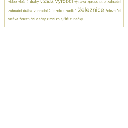
výrobci
vozidla
video
vlečné dráhy
výstava
xpressnet
z
zahradní
železnice
zahradní dráha
zahradní železnice
zaniklé
železniční
vlečka
železniční vlečky
zimní kolejiště
zubačky