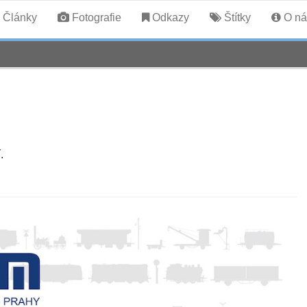
Články
Fotografie
Odkazy
Štítky
O ná
.