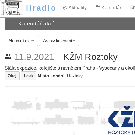
Hradlo
Aktuality
Kalendář
Kalendář akcí
Aktuální akce
Archiv kalendáře
11.9.2021
KŽM Roztoky
people_alt
Stálá expozice, kolejiště s námětem Praha - Vysočany a okolí
Místo konání:
Roztoky
Zdroj
Leták