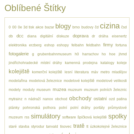
Oblíbené Štítky
cizina
blogy
0
00
0e
3d tisk
akce
bazar
brno
budovy
čd
čsd
dcc
doprava
db
diana
digitální
diskuze
dr
dráha
eisenertz
firmy
elektronika
erzberg
eshop
eshopy
felbahn
feldbahn
fortuna
fotogalerie
g
grubenbahnmuseum
h0
harrachov
ho
hoe
jhmd
jindřichohradecké místní dráhy
kamenná prodejna
katalogy
koleje
kolejiště
komerční kolejiště
lesní
literatura
máv
metro
mladějov
modelařina
modelová železnice
modelové kolejiště
modelové velikosti
muzea
modely
moduly
museum
muzeum
muzeum polních železnic
obchody
ostatní
mytrainz
n
nádraží
nanox
obchod
ozd
patina
plánky
pohronská polhora
polní
polní dráhy
portály
průmyslové
simulátory
spolky
muzeum
rss
software
špičková kolejiště
tratě
staré
stavba
styrodur
tanvald
tisovec
tt
úzkokolejné železnice