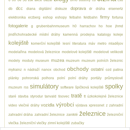
dcc
doprava
db
diana
digitální
diskuze
dr
dráha
eisenertz
firmy
elektronika
erzberg
eshop
eshopy
felbahn
feldbahn
fortuna
fotogalerie
g
grubenbahnmuseum
h0
harrachov
ho
hoe
jhmd
jindřichohradecké místní dráhy
kamenná prodejna
katalogy
koleje
kolejiště
komerční kolejiště
lesní
literatura
máv
metro
mladějov
modelařina
modelová železnice
modelové kolejiště
modelové velikosti
muzea
modely
moduly
museum
muzeum
muzeum polních železnic
obchody
ostatní
mytrainz
n
nádraží
nanox
obchod
ozd
patina
plánky
pohronská polhora
polní
polní dráhy
portály
průmyslové
simulátory
spolky
muzeum
rss
software
špičková kolejiště
tratě
staré
stavba
styrodur
tanvald
tisovec
tt
úzkokolejné železnice
výrobci
vozidla
video
vlečné dráhy
výstava
xpressnet
z
zahradní
železnice
zahradní dráha
zahradní železnice
zaniklé
železniční
vlečka
železniční vlečky
zimní kolejiště
zubačky