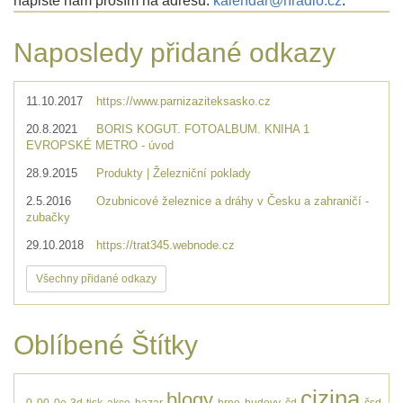
napište nám prosím na adresu:
kalendar@hradlo.cz
.
Naposledy přidané odkazy
11.10.2017
https://www.parnizaziteksasko.cz
20.8.2021
BORIS KOGUT. FOTOALBUM. KNIHA 1
EVROPSKÉ METRO - úvod
28.9.2015
Produkty | Železniční poklady
2.5.2016
Ozubnicové železnice a dráhy v Česku a zahraničí -
zubačky
29.10.2018
https://trat345.webnode.cz
Všechny přidané odkazy
Oblíbené Štítky
cizina
blogy
0
00
0e
3d tisk
akce
bazar
brno
budovy
čd
čsd