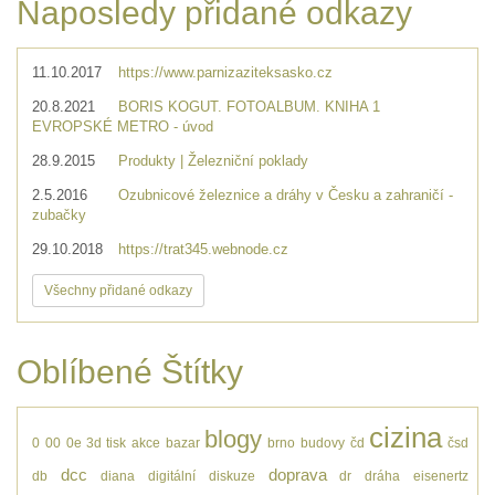
Naposledy přidané odkazy
11.10.2017
https://www.parnizaziteksasko.cz
20.8.2021
BORIS KOGUT. FOTOALBUM. KNIHA 1
EVROPSKÉ METRO - úvod
28.9.2015
Produkty | Železniční poklady
2.5.2016
Ozubnicové železnice a dráhy v Česku a zahraničí -
zubačky
29.10.2018
https://trat345.webnode.cz
Všechny přidané odkazy
Oblíbené Štítky
cizina
blogy
0
00
0e
3d tisk
akce
bazar
brno
budovy
čd
čsd
dcc
doprava
db
diana
digitální
diskuze
dr
dráha
eisenertz