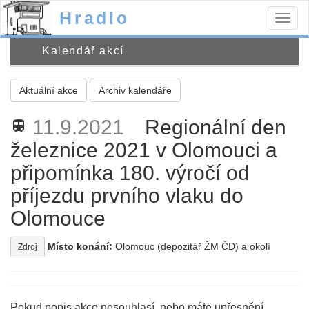
Hradlo
Togg
navig
Kalendář akcí
Aktuální akce
Archiv kalendáře
11.9.2021
Regionální den
train
železnice 2021 v Olomouci a
připomínka 180. výročí od
příjezdu prvního vlaku do
Olomouce
Místo konání:
Olomouc (depozitář ŽM ČD) a okolí
Zdroj
Pokud popis akce nesouhlasí, nebo máte upřesnění,