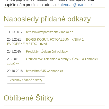
napište nám prosím na adresu:
kalendar@hradlo.cz
.
Naposledy přidané odkazy
11.10.2017
https://www.parnizaziteksasko.cz
20.8.2021
BORIS KOGUT. FOTOALBUM. KNIHA 1
EVROPSKÉ METRO - úvod
28.9.2015
Produkty | Železniční poklady
2.5.2016
Ozubnicové železnice a dráhy v Česku a zahraničí -
zubačky
29.10.2018
https://trat345.webnode.cz
Všechny přidané odkazy
Oblíbené Štítky