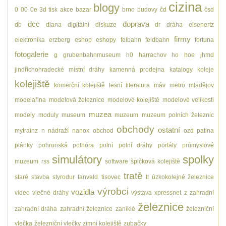
cizina
blogy
0
00
0e
3d tisk
akce
bazar
brno
budovy
čd
čsd
dcc
doprava
db
diana
digitální
diskuze
dr
dráha
eisenertz
firmy
elektronika
erzberg
eshop
eshopy
felbahn
feldbahn
fortuna
fotogalerie
g
grubenbahnmuseum
h0
harrachov
ho
hoe
jhmd
jindřichohradecké místní dráhy
kamenná prodejna
katalogy
koleje
kolejiště
komerční kolejiště
lesní
literatura
máv
metro
mladějov
modelařina
modelová železnice
modelové kolejiště
modelové velikosti
muzea
modely
moduly
museum
muzeum
muzeum polních železnic
obchody
ostatní
mytrainz
n
nádraží
nanox
obchod
ozd
patina
plánky
pohronská polhora
polní
polní dráhy
portály
průmyslové
simulátory
spolky
muzeum
rss
software
špičková kolejiště
tratě
staré
stavba
styrodur
tanvald
tisovec
tt
úzkokolejné železnice
výrobci
vozidla
video
vlečné dráhy
výstava
xpressnet
z
zahradní
železnice
zahradní dráha
zahradní železnice
zaniklé
železniční
vlečka
železniční vlečky
zimní kolejiště
zubačky