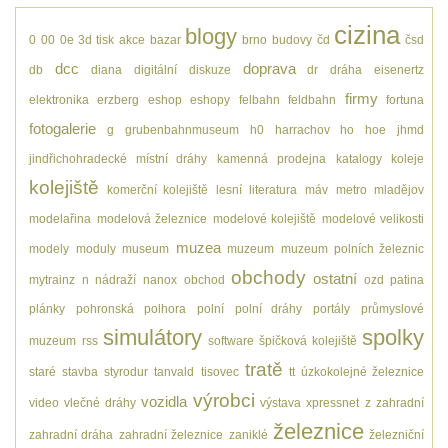
cizina
blogy
0
00
0e
3d tisk
akce
bazar
brno
budovy
čd
čsd
dcc
doprava
db
diana
digitální
diskuze
dr
dráha
eisenertz
firmy
elektronika
erzberg
eshop
eshopy
felbahn
feldbahn
fortuna
fotogalerie
g
grubenbahnmuseum
h0
harrachov
ho
hoe
jhmd
jindřichohradecké místní dráhy
kamenná prodejna
katalogy
koleje
kolejiště
komerční kolejiště
lesní
literatura
máv
metro
mladějov
modelařina
modelová železnice
modelové kolejiště
modelové velikosti
muzea
modely
moduly
museum
muzeum
muzeum polních železnic
obchody
ostatní
mytrainz
n
nádraží
nanox
obchod
ozd
patina
plánky
pohronská polhora
polní
polní dráhy
portály
průmyslové
simulátory
spolky
muzeum
rss
software
špičková kolejiště
tratě
staré
stavba
styrodur
tanvald
tisovec
tt
úzkokolejné železnice
výrobci
vozidla
video
vlečné dráhy
výstava
xpressnet
z
zahradní
železnice
zahradní dráha
zahradní železnice
zaniklé
železniční