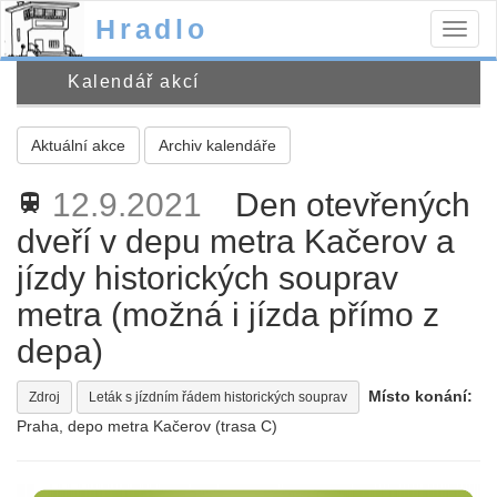
Hradlo
Togg
navig
Kalendář akcí
Aktuální akce
Archiv kalendáře
12.9.2021
Den otevřených
train
dveří v depu metra Kačerov a
jízdy historických souprav
metra (možná i jízda přímo z
depa)
Místo konání:
Zdroj
Leták s jízdním řádem historických souprav
Praha, depo metra Kačerov (trasa C)