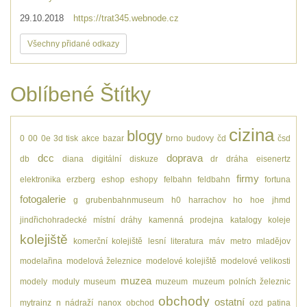
29.10.2018
https://trat345.webnode.cz
Všechny přidané odkazy
Oblíbené Štítky
cizina
blogy
0
00
0e
3d tisk
akce
bazar
brno
budovy
čd
čsd
dcc
doprava
db
diana
digitální
diskuze
dr
dráha
eisenertz
firmy
elektronika
erzberg
eshop
eshopy
felbahn
feldbahn
fortuna
fotogalerie
g
grubenbahnmuseum
h0
harrachov
ho
hoe
jhmd
jindřichohradecké místní dráhy
kamenná prodejna
katalogy
koleje
kolejiště
komerční kolejiště
lesní
literatura
máv
metro
mladějov
modelařina
modelová železnice
modelové kolejiště
modelové velikosti
muzea
modely
moduly
museum
muzeum
muzeum polních železnic
obchody
ostatní
mytrainz
n
nádraží
nanox
obchod
ozd
patina