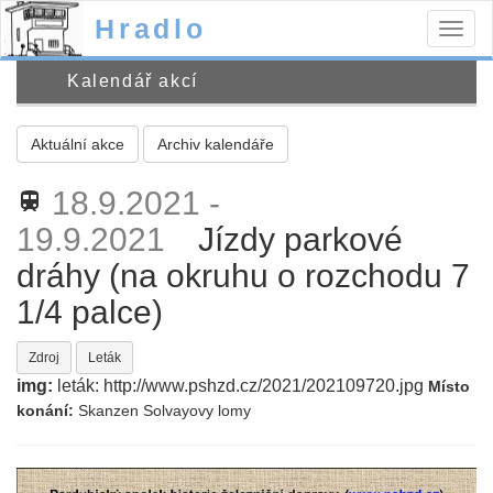
Hradlo
Togg
navig
Kalendář akcí
Aktuální akce
Archiv kalendáře
18.9.2021 -
train
19.9.2021
Jízdy parkové
dráhy (na okruhu o rozchodu 7
1/4 palce)
Zdroj
Leták
img:
leták: http://www.pshzd.cz/2021/202109720.jpg
Místo
konání:
Skanzen Solvayovy lomy