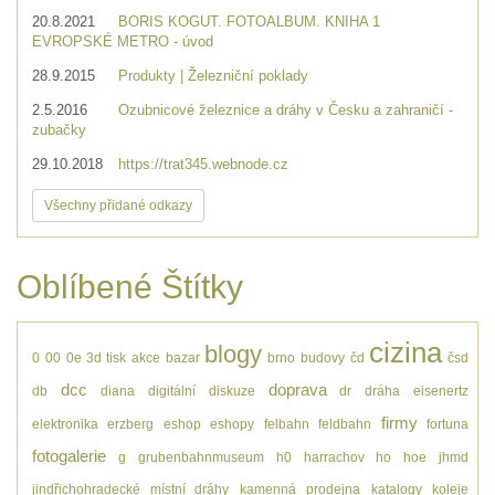
20.8.2021
BORIS KOGUT. FOTOALBUM. KNIHA 1
EVROPSKÉ METRO - úvod
28.9.2015
Produkty | Železniční poklady
2.5.2016
Ozubnicové železnice a dráhy v Česku a zahraničí -
zubačky
29.10.2018
https://trat345.webnode.cz
Všechny přidané odkazy
Oblíbené Štítky
cizina
blogy
0
00
0e
3d tisk
akce
bazar
brno
budovy
čd
čsd
dcc
doprava
db
diana
digitální
diskuze
dr
dráha
eisenertz
firmy
elektronika
erzberg
eshop
eshopy
felbahn
feldbahn
fortuna
fotogalerie
g
grubenbahnmuseum
h0
harrachov
ho
hoe
jhmd
jindřichohradecké místní dráhy
kamenná prodejna
katalogy
koleje