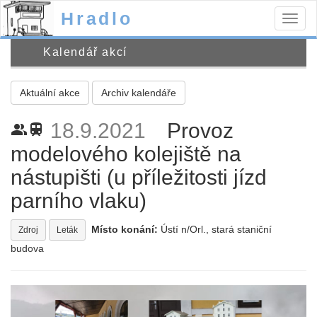
Hradlo
Togg
navig
Kalendář akcí
Aktuální akce
Archiv kalendáře
18.9.2021
Provoz
people_alt
train
modelového kolejiště na
nástupišti (u příležitosti jízd
parního vlaku)
Místo konání:
Ústí n/Orl., stará staniční
Zdroj
Leták
budova