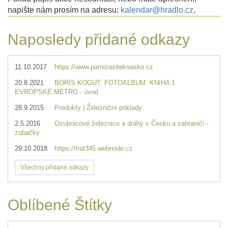
napište nám prosím na adresu:
kalendar@hradlo.cz
.
Naposledy přidané odkazy
11.10.2017
https://www.parnizaziteksasko.cz
20.8.2021
BORIS KOGUT. FOTOALBUM. KNIHA 1
EVROPSKÉ METRO - úvod
28.9.2015
Produkty | Železniční poklady
2.5.2016
Ozubnicové železnice a dráhy v Česku a zahraničí -
zubačky
29.10.2018
https://trat345.webnode.cz
Všechny přidané odkazy
Oblíbené Štítky