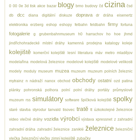
cizina
blogy
0
00
0e
3d tisk
akce
bazar
brno
budovy
čd
čsd
dcc
doprava
db
diana
digitální
diskuze
dr
dráha
eisenertz
firmy
elektronika
erzberg
eshop
eshopy
felbahn
feldbahn
fortuna
fotogalerie
g
grubenbahnmuseum
h0
harrachov
ho
hoe
jhmd
jindřichohradecké místní dráhy
kamenná prodejna
katalogy
koleje
kolejiště
komerční kolejiště
lesní
literatura
máv
metro
mladějov
modelařina
modelová železnice
modelové kolejiště
modelové velikosti
muzea
modely
moduly
museum
muzeum
muzeum polních železnic
obchody
ostatní
mytrainz
n
nádraží
nanox
obchod
ozd
patina
plánky
pohronská polhora
polní
polní dráhy
portály
průmyslové
simulátory
spolky
muzeum
rss
software
špičková kolejiště
tratě
staré
stavba
styrodur
tanvald
tisovec
tt
úzkokolejné železnice
výrobci
vozidla
video
vlečné dráhy
výstava
xpressnet
z
zahradní
železnice
zahradní dráha
zahradní železnice
zaniklé
železniční
vlečka
železniční vlečky
zimní kolejiště
zubačky