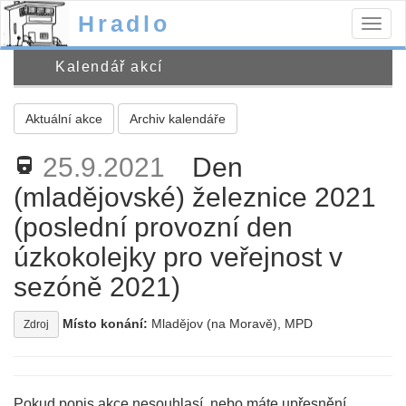
Hradlo
Togg
navig
Kalendář akcí
Aktuální akce
Archiv kalendáře
25.9.2021
Den
directions_railway
(mladějovské) železnice 2021
(poslední provozní den
úzkokolejky pro veřejnost v
sezóně 2021)
Místo konání:
Mladějov (na Moravě), MPD
Zdroj
Pokud popis akce nesouhlasí, nebo máte upřesnění,