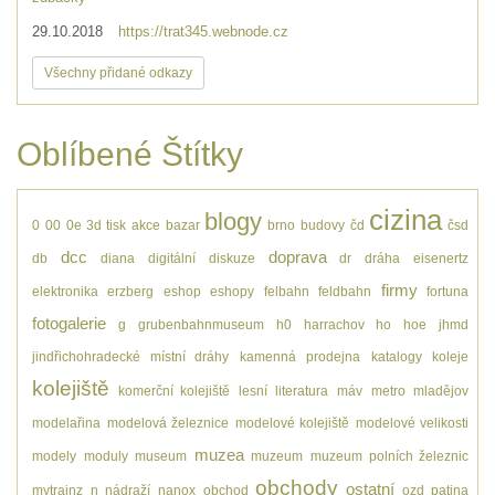
29.10.2018
https://trat345.webnode.cz
Všechny přidané odkazy
Oblíbené Štítky
cizina
blogy
0
00
0e
3d tisk
akce
bazar
brno
budovy
čd
čsd
dcc
doprava
db
diana
digitální
diskuze
dr
dráha
eisenertz
firmy
elektronika
erzberg
eshop
eshopy
felbahn
feldbahn
fortuna
fotogalerie
g
grubenbahnmuseum
h0
harrachov
ho
hoe
jhmd
jindřichohradecké místní dráhy
kamenná prodejna
katalogy
koleje
kolejiště
komerční kolejiště
lesní
literatura
máv
metro
mladějov
modelařina
modelová železnice
modelové kolejiště
modelové velikosti
muzea
modely
moduly
museum
muzeum
muzeum polních železnic
obchody
ostatní
mytrainz
n
nádraží
nanox
obchod
ozd
patina