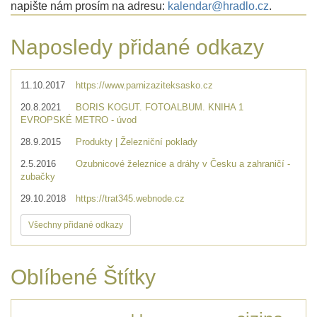
napište nám prosím na adresu:
kalendar@hradlo.cz
.
Naposledy přidané odkazy
11.10.2017
https://www.parnizaziteksasko.cz
20.8.2021
BORIS KOGUT. FOTOALBUM. KNIHA 1
EVROPSKÉ METRO - úvod
28.9.2015
Produkty | Železniční poklady
2.5.2016
Ozubnicové železnice a dráhy v Česku a zahraničí -
zubačky
29.10.2018
https://trat345.webnode.cz
Všechny přidané odkazy
Oblíbené Štítky