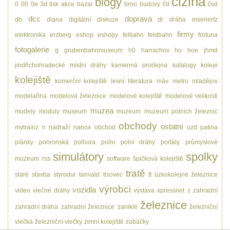
cizina
blogy
0
00
0e
3d tisk
akce
bazar
brno
budovy
čd
čsd
dcc
doprava
db
diana
digitální
diskuze
dr
dráha
eisenertz
firmy
elektronika
erzberg
eshop
eshopy
felbahn
feldbahn
fortuna
fotogalerie
g
grubenbahnmuseum
h0
harrachov
ho
hoe
jhmd
jindřichohradecké místní dráhy
kamenná prodejna
katalogy
koleje
kolejiště
komerční kolejiště
lesní
literatura
máv
metro
mladějov
modelařina
modelová železnice
modelové kolejiště
modelové velikosti
muzea
modely
moduly
museum
muzeum
muzeum polních železnic
obchody
ostatní
mytrainz
n
nádraží
nanox
obchod
ozd
patina
plánky
pohronská polhora
polní
polní dráhy
portály
průmyslové
simulátory
spolky
muzeum
rss
software
špičková kolejiště
tratě
staré
stavba
styrodur
tanvald
tisovec
tt
úzkokolejné železnice
výrobci
vozidla
video
vlečné dráhy
výstava
xpressnet
z
zahradní
železnice
zahradní dráha
zahradní železnice
zaniklé
železniční
vlečka
železniční vlečky
zimní kolejiště
zubačky