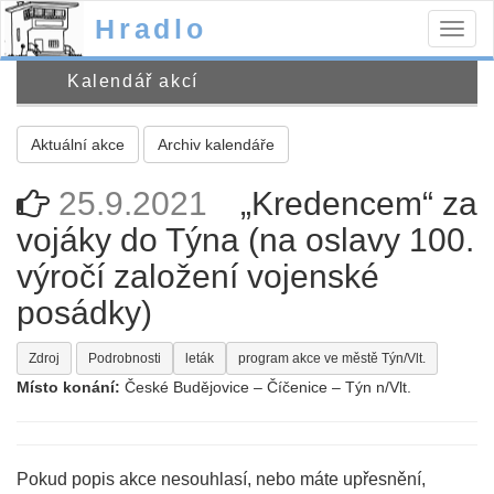
Hradlo
Togg
navig
Kalendář akcí
Aktuální akce
Archiv kalendáře
25.9.2021
„Kredencem“ za
vojáky do Týna (na oslavy 100.
výročí založení vojenské
posádky)
Zdroj
Podrobnosti
leták
program akce ve městě Týn/Vlt.
Místo konání:
České Budějovice – Číčenice – Týn n/Vlt.
Pokud popis akce nesouhlasí, nebo máte upřesnění,