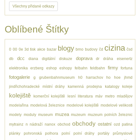
Všechny přidané odkazy
Oblíbené Štítky
cizina
blogy
0
00
0e
3d tisk
akce
bazar
brno
budovy
čd
čsd
dcc
doprava
db
diana
digitální
diskuze
dr
dráha
eisenertz
firmy
elektronika
erzberg
eshop
eshopy
felbahn
feldbahn
fortuna
fotogalerie
g
grubenbahnmuseum
h0
harrachov
ho
hoe
jhmd
jindřichohradecké místní dráhy
kamenná prodejna
katalogy
koleje
kolejiště
komerční kolejiště
lesní
literatura
máv
metro
mladějov
modelařina
modelová železnice
modelové kolejiště
modelové velikosti
muzea
modely
moduly
museum
muzeum
muzeum polních železnic
obchody
ostatní
mytrainz
n
nádraží
nanox
obchod
ozd
patina
plánky
pohronská polhora
polní
polní dráhy
portály
průmyslové