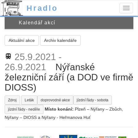
Hradlo
Togg
navig
Kalendář akcí
Aktuální akce
Archiv kalendáře
25.9.2021 -
train
26.9.2021
Nýřanské
železniční září (a DOD ve firmě
DIOSS)
Zdroj
Leták
doprovodné akce
jízdní řády - sobota
Místo konání:
Plzeň – Nýřany – Zbůch,
jízdní řády - neděle
Nýřany – DIOSS a Nýřany - Heřmanova Huť