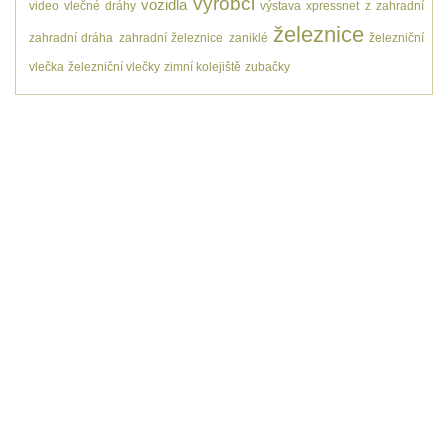
výrobci
vozidla
video
vlečné dráhy
výstava
xpressnet
z
zahradní
železnice
zahradní dráha
zahradní železnice
zaniklé
železniční
vlečka
železniční vlečky
zimní kolejiště
zubačky