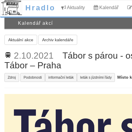
Hradlo
Aktuality
Kalendář
Kalendář akcí
Aktuální akce
Archiv kalendáře
2.10.2021
Tábor s párou - os
train
Tábor – Praha
Místo 
Zdroj
Podobnosti
informační leták
leták s jízdními řády