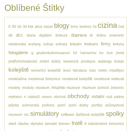
Oblíbené Štítky
cizina
blogy
0
00
0e
3d tisk
akce
bazar
brno
budovy
čd
čsd
dcc
doprava
db
diana
digitální
diskuze
dr
dráha
eisenertz
firmy
elektronika
erzberg
eshop
eshopy
felbahn
feldbahn
fortuna
fotogalerie
g
grubenbahnmuseum
h0
harrachov
ho
hoe
jhmd
jindřichohradecké místní dráhy
kamenná prodejna
katalogy
koleje
kolejiště
komerční kolejiště
lesní
literatura
máv
metro
mladějov
modelařina
modelová železnice
modelové kolejiště
modelové velikosti
muzea
modely
moduly
museum
muzeum
muzeum polních železnic
obchody
ostatní
mytrainz
n
nádraží
nanox
obchod
ozd
patina
plánky
pohronská polhora
polní
polní dráhy
portály
průmyslové
simulátory
spolky
muzeum
rss
software
špičková kolejiště
tratě
staré
stavba
styrodur
tanvald
tisovec
tt
úzkokolejné železnice