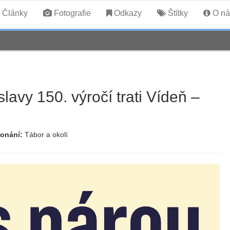
Články
Fotografie
Odkazy
Štítky
O ná
lavy 150. výročí trati Vídeň –
konání:
Tábor a okolí