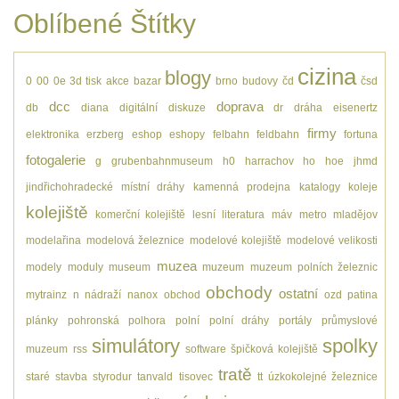
Oblíbené Štítky
cizina
blogy
0
00
0e
3d tisk
akce
bazar
brno
budovy
čd
čsd
dcc
doprava
db
diana
digitální
diskuze
dr
dráha
eisenertz
firmy
elektronika
erzberg
eshop
eshopy
felbahn
feldbahn
fortuna
fotogalerie
g
grubenbahnmuseum
h0
harrachov
ho
hoe
jhmd
jindřichohradecké místní dráhy
kamenná prodejna
katalogy
koleje
kolejiště
komerční kolejiště
lesní
literatura
máv
metro
mladějov
modelařina
modelová železnice
modelové kolejiště
modelové velikosti
muzea
modely
moduly
museum
muzeum
muzeum polních železnic
obchody
ostatní
mytrainz
n
nádraží
nanox
obchod
ozd
patina
plánky
pohronská polhora
polní
polní dráhy
portály
průmyslové
simulátory
spolky
muzeum
rss
software
špičková kolejiště
tratě
staré
stavba
styrodur
tanvald
tisovec
tt
úzkokolejné železnice