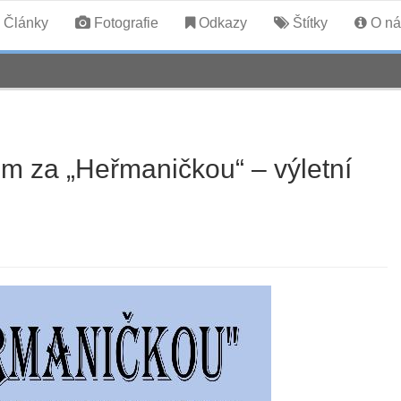
Články
Fotografie
Odkazy
Štítky
O ná
m za „Heřmaničkou“ – výletní