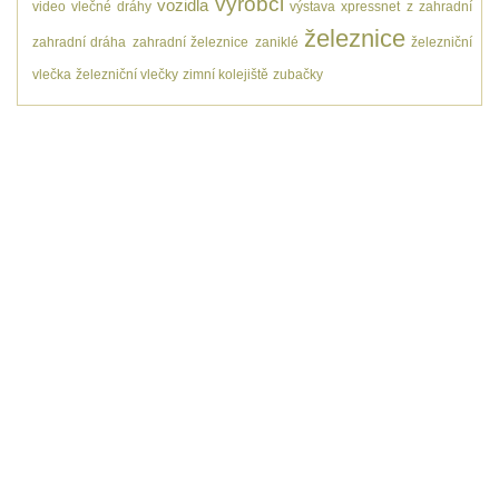
výrobci
vozidla
video
vlečné dráhy
výstava
xpressnet
z
zahradní
železnice
zahradní dráha
zahradní železnice
zaniklé
železniční
vlečka
železniční vlečky
zimní kolejiště
zubačky