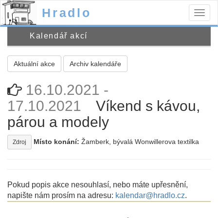
Hradlo
Togg
navig
Kalendář akcí
Aktuální akce
Archiv kalendáře
16.10.2021 -
17.10.2021
Víkend s kávou,
párou a modely
Místo konání:
Žamberk, bývalá Wonwillerova textilka
Zdroj
Pokud popis akce nesouhlasí, nebo máte upřesnění,
napište nám prosím na adresu:
kalendar@hradlo.cz
.