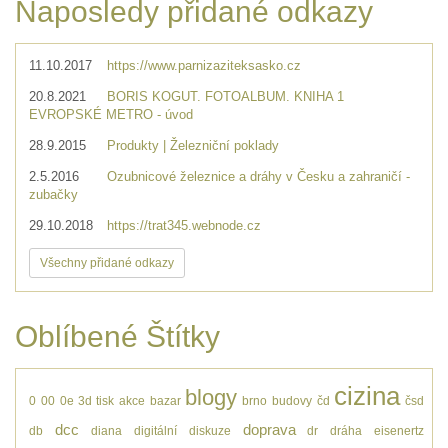
Naposledy přidané odkazy
11.10.2017
https://www.parnizaziteksasko.cz
20.8.2021
BORIS KOGUT. FOTOALBUM. KNIHA 1
EVROPSKÉ METRO - úvod
28.9.2015
Produkty | Železniční poklady
2.5.2016
Ozubnicové železnice a dráhy v Česku a zahraničí -
zubačky
29.10.2018
https://trat345.webnode.cz
Všechny přidané odkazy
Oblíbené Štítky
cizina
blogy
0
00
0e
3d tisk
akce
bazar
brno
budovy
čd
čsd
dcc
doprava
db
diana
digitální
diskuze
dr
dráha
eisenertz