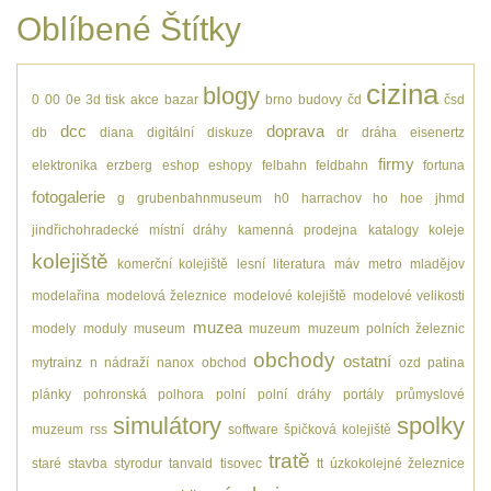
Oblíbené Štítky
cizina
blogy
0
00
0e
3d tisk
akce
bazar
brno
budovy
čd
čsd
dcc
doprava
db
diana
digitální
diskuze
dr
dráha
eisenertz
firmy
elektronika
erzberg
eshop
eshopy
felbahn
feldbahn
fortuna
fotogalerie
g
grubenbahnmuseum
h0
harrachov
ho
hoe
jhmd
jindřichohradecké místní dráhy
kamenná prodejna
katalogy
koleje
kolejiště
komerční kolejiště
lesní
literatura
máv
metro
mladějov
modelařina
modelová železnice
modelové kolejiště
modelové velikosti
muzea
modely
moduly
museum
muzeum
muzeum polních železnic
obchody
ostatní
mytrainz
n
nádraží
nanox
obchod
ozd
patina
plánky
pohronská polhora
polní
polní dráhy
portály
průmyslové
simulátory
spolky
muzeum
rss
software
špičková kolejiště
tratě
staré
stavba
styrodur
tanvald
tisovec
tt
úzkokolejné železnice