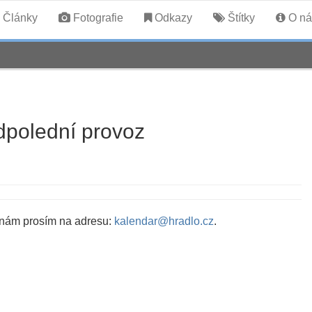
Články
Fotografie
Odkazy
Štítky
O ná
polední provoz
 nám prosím na adresu:
kalendar@hradlo.cz
.