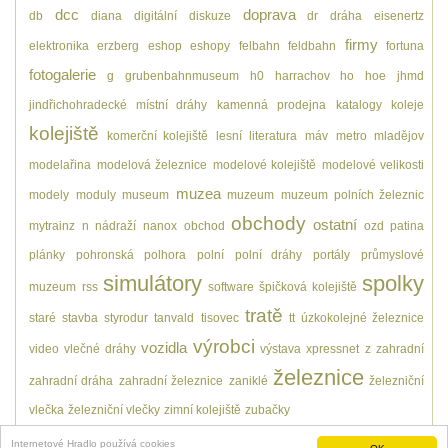
dcc
doprava
db
diana
digitální
diskuze
dr
dráha
eisenertz
firmy
elektronika
erzberg
eshop
eshopy
felbahn
feldbahn
fortuna
fotogalerie
g
grubenbahnmuseum
h0
harrachov
ho
hoe
jhmd
jindřichohradecké místní dráhy
kamenná prodejna
katalogy
koleje
kolejiště
komerční kolejiště
lesní
literatura
máv
metro
mladějov
modelařina
modelová železnice
modelové kolejiště
modelové velikosti
muzea
modely
moduly
museum
muzeum
muzeum polních železnic
obchody
ostatní
mytrainz
n
nádraží
nanox
obchod
ozd
patina
plánky
pohronská polhora
polní
polní dráhy
portály
průmyslové
simulátory
spolky
muzeum
rss
software
špičková kolejiště
tratě
staré
stavba
styrodur
tanvald
tisovec
tt
úzkokolejné železnice
výrobci
vozidla
video
vlečné dráhy
výstava
xpressnet
z
zahradní
železnice
zahradní dráha
zahradní železnice
zaniklé
železniční
vlečka
železniční vlečky
zimní kolejiště
zubačky
Internetové Hradlo používá cookies