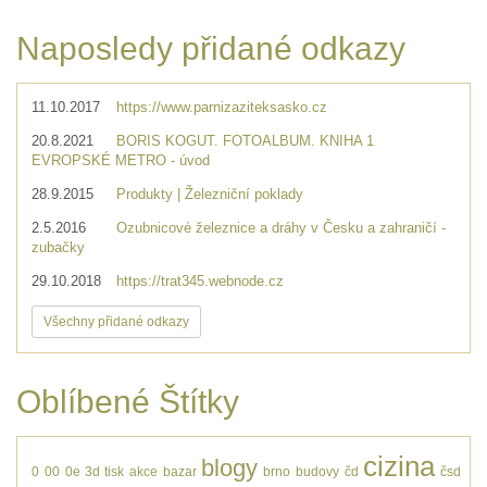
Naposledy přidané odkazy
11.10.2017
https://www.parnizaziteksasko.cz
20.8.2021
BORIS KOGUT. FOTOALBUM. KNIHA 1
EVROPSKÉ METRO - úvod
28.9.2015
Produkty | Železniční poklady
2.5.2016
Ozubnicové železnice a dráhy v Česku a zahraničí -
zubačky
29.10.2018
https://trat345.webnode.cz
Všechny přidané odkazy
Oblíbené Štítky
cizina
blogy
0
00
0e
3d tisk
akce
bazar
brno
budovy
čd
čsd