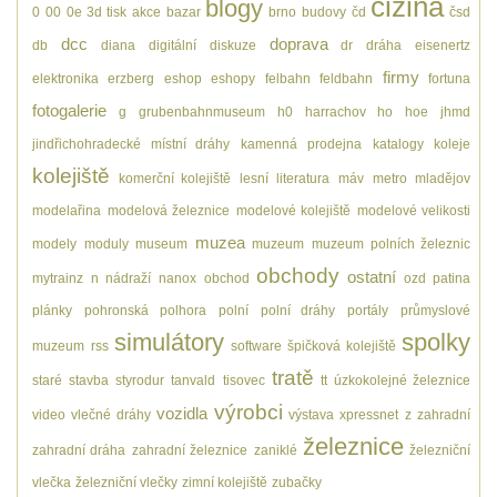
cizina
blogy
0
00
0e
3d tisk
akce
bazar
brno
budovy
čd
čsd
dcc
doprava
db
diana
digitální
diskuze
dr
dráha
eisenertz
firmy
elektronika
erzberg
eshop
eshopy
felbahn
feldbahn
fortuna
fotogalerie
g
grubenbahnmuseum
h0
harrachov
ho
hoe
jhmd
jindřichohradecké místní dráhy
kamenná prodejna
katalogy
koleje
kolejiště
komerční kolejiště
lesní
literatura
máv
metro
mladějov
modelařina
modelová železnice
modelové kolejiště
modelové velikosti
muzea
modely
moduly
museum
muzeum
muzeum polních železnic
obchody
ostatní
mytrainz
n
nádraží
nanox
obchod
ozd
patina
plánky
pohronská polhora
polní
polní dráhy
portály
průmyslové
simulátory
spolky
muzeum
rss
software
špičková kolejiště
tratě
staré
stavba
styrodur
tanvald
tisovec
tt
úzkokolejné železnice
výrobci
vozidla
video
vlečné dráhy
výstava
xpressnet
z
zahradní
železnice
zahradní dráha
zahradní železnice
zaniklé
železniční
vlečka
železniční vlečky
zimní kolejiště
zubačky