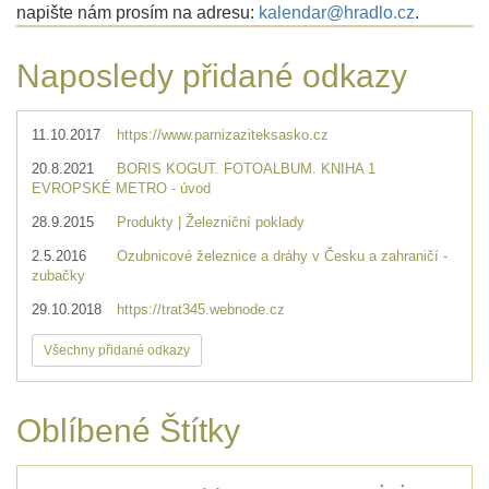
napište nám prosím na adresu:
kalendar@hradlo.cz
.
Naposledy přidané odkazy
11.10.2017
https://www.parnizaziteksasko.cz
20.8.2021
BORIS KOGUT. FOTOALBUM. KNIHA 1
EVROPSKÉ METRO - úvod
28.9.2015
Produkty | Železniční poklady
2.5.2016
Ozubnicové železnice a dráhy v Česku a zahraničí -
zubačky
29.10.2018
https://trat345.webnode.cz
Všechny přidané odkazy
Oblíbené Štítky