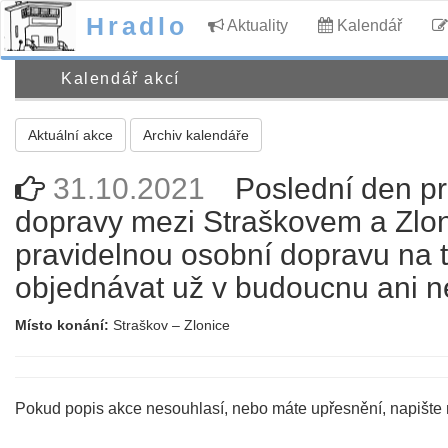
Hradlo
Aktuality
Kalendář
Kalendář akcí
Aktuální akce
Archiv kalendáře
31.10.2021
Poslední den p
dopravy mezi Straškovem a Zloni
pravidelnou osobní dopravu na té
objednávat už v budoucnu ani n
Místo konání:
Straškov – Zlonice
Pokud popis akce nesouhlasí, nebo máte upřesnění, napište