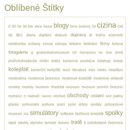
Oblíbené Štítky
cizina
blogy
0
00
0e
3d tisk
akce
bazar
brno
budovy
čd
čsd
dcc
doprava
db
diana
digitální
diskuze
dr
dráha
eisenertz
firmy
elektronika
erzberg
eshop
eshopy
felbahn
feldbahn
fortuna
fotogalerie
g
grubenbahnmuseum
h0
harrachov
ho
hoe
jhmd
jindřichohradecké místní dráhy
kamenná prodejna
katalogy
koleje
kolejiště
komerční kolejiště
lesní
literatura
máv
metro
mladějov
modelařina
modelová železnice
modelové kolejiště
modelové velikosti
muzea
modely
moduly
museum
muzeum
muzeum polních železnic
obchody
ostatní
mytrainz
n
nádraží
nanox
obchod
ozd
patina
plánky
pohronská polhora
polní
polní dráhy
portály
průmyslové
simulátory
spolky
muzeum
rss
software
špičková kolejiště
tratě
staré
stavba
styrodur
tanvald
tisovec
tt
úzkokolejné železnice