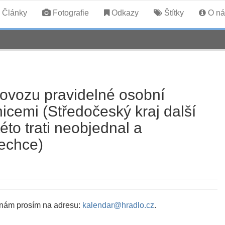
Články
Fotografie
Odkazy
Štítky
O ná
rovozu pravidelné osobní
cemi (Středočeský kraj další
to trati neobjednal a
echce)
 nám prosím na adresu:
kalendar@hradlo.cz
.