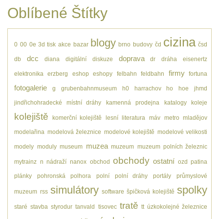
Oblíbené Štítky
cizina
blogy
0
00
0e
3d tisk
akce
bazar
brno
budovy
čd
čsd
dcc
doprava
db
diana
digitální
diskuze
dr
dráha
eisenertz
firmy
elektronika
erzberg
eshop
eshopy
felbahn
feldbahn
fortuna
fotogalerie
g
grubenbahnmuseum
h0
harrachov
ho
hoe
jhmd
jindřichohradecké místní dráhy
kamenná prodejna
katalogy
koleje
kolejiště
komerční kolejiště
lesní
literatura
máv
metro
mladějov
modelařina
modelová železnice
modelové kolejiště
modelové velikosti
muzea
modely
moduly
museum
muzeum
muzeum polních železnic
obchody
ostatní
mytrainz
n
nádraží
nanox
obchod
ozd
patina
plánky
pohronská polhora
polní
polní dráhy
portály
průmyslové
simulátory
spolky
muzeum
rss
software
špičková kolejiště
tratě
staré
stavba
styrodur
tanvald
tisovec
tt
úzkokolejné železnice