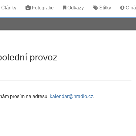
Články
Fotografie
Odkazy
Štítky
O ná
olední provoz
 nám prosím na adresu:
kalendar@hradlo.cz
.