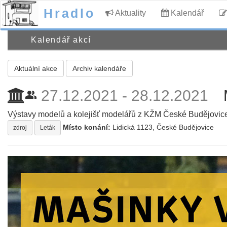
Hradlo
Aktuality
Kalendář
Kalendář akcí
Aktuální akce
Archiv kalendáře
27.12.2021 - 28.12.2021
people_alt
Výstavy modelů a kolejišť modelářů z KŽM České Budějovic
Místo konání:
Lidická 1123, České Budějovice
zdroj
Leták