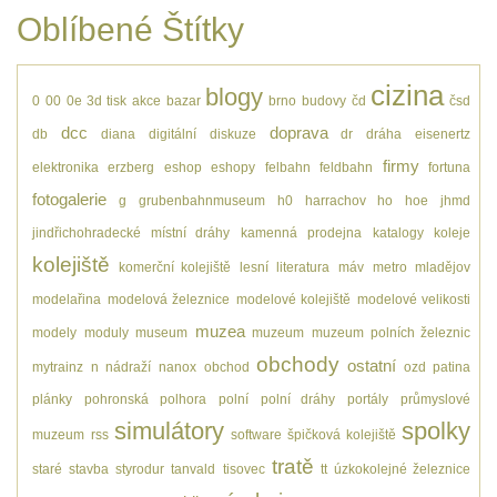
Oblíbené Štítky
cizina
blogy
0
00
0e
3d tisk
akce
bazar
brno
budovy
čd
čsd
dcc
doprava
db
diana
digitální
diskuze
dr
dráha
eisenertz
firmy
elektronika
erzberg
eshop
eshopy
felbahn
feldbahn
fortuna
fotogalerie
g
grubenbahnmuseum
h0
harrachov
ho
hoe
jhmd
jindřichohradecké místní dráhy
kamenná prodejna
katalogy
koleje
kolejiště
komerční kolejiště
lesní
literatura
máv
metro
mladějov
modelařina
modelová železnice
modelové kolejiště
modelové velikosti
muzea
modely
moduly
museum
muzeum
muzeum polních železnic
obchody
ostatní
mytrainz
n
nádraží
nanox
obchod
ozd
patina
plánky
pohronská polhora
polní
polní dráhy
portály
průmyslové
simulátory
spolky
muzeum
rss
software
špičková kolejiště
tratě
staré
stavba
styrodur
tanvald
tisovec
tt
úzkokolejné železnice