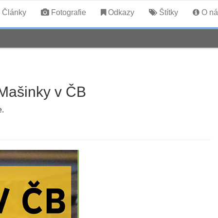
Články
Fotografie
Odkazy
Štítky
O ná
Mašinky v ČB
e.