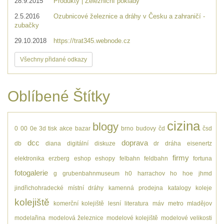
28.9.2015
Produkty | Železniční poklady
2.5.2016
Ozubnicové železnice a dráhy v Česku a zahraničí -
zubačky
29.10.2018
https://trat345.webnode.cz
Všechny přidané odkazy
Oblíbené Štítky
cizina
blogy
0
00
0e
3d tisk
akce
bazar
brno
budovy
čd
čsd
dcc
doprava
db
diana
digitální
diskuze
dr
dráha
eisenertz
firmy
elektronika
erzberg
eshop
eshopy
felbahn
feldbahn
fortuna
fotogalerie
g
grubenbahnmuseum
h0
harrachov
ho
hoe
jhmd
jindřichohradecké místní dráhy
kamenná prodejna
katalogy
koleje
kolejiště
komerční kolejiště
lesní
literatura
máv
metro
mladějov
modelařina
modelová železnice
modelové kolejiště
modelové velikosti