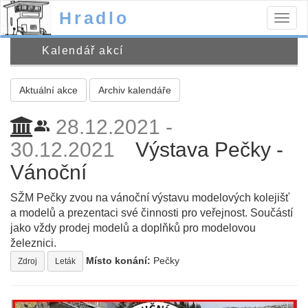
Hradlo
Togg
navig
Kalendář akcí
Aktuální akce
Archiv kalendáře
28.12.2021 -
people_alt
30.12.2021
Výstava Pečky -
Vánoční
SŽM Pečky zvou na vánoční výstavu modelových kolejišť
a modelů a prezentaci své činnosti pro veřejnost. Součástí
jako vždy prodej modelů a doplňků pro modelovou
železnici.
Místo konání:
Pečky
Zdroj
Leták