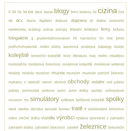
cizina
blogy
0
00
0e
3d tisk
akce
bazar
brno
budovy
čd
čsd
dcc
doprava
db
diana
digitální
diskuze
dr
dráha
eisenertz
firmy
elektronika
erzberg
eshop
eshopy
felbahn
feldbahn
fortuna
fotogalerie
g
grubenbahnmuseum
h0
harrachov
ho
hoe
jhmd
jindřichohradecké místní dráhy
kamenná prodejna
katalogy
koleje
kolejiště
komerční kolejiště
lesní
literatura
máv
metro
mladějov
modelařina
modelová železnice
modelové kolejiště
modelové velikosti
muzea
modely
moduly
museum
muzeum
muzeum polních železnic
obchody
ostatní
mytrainz
n
nádraží
nanox
obchod
ozd
patina
plánky
pohronská polhora
polní
polní dráhy
portály
průmyslové
simulátory
spolky
muzeum
rss
software
špičková kolejiště
tratě
staré
stavba
styrodur
tanvald
tisovec
tt
úzkokolejné železnice
výrobci
vozidla
video
vlečné dráhy
výstava
xpressnet
z
zahradní
železnice
zahradní dráha
zahradní železnice
zaniklé
železniční