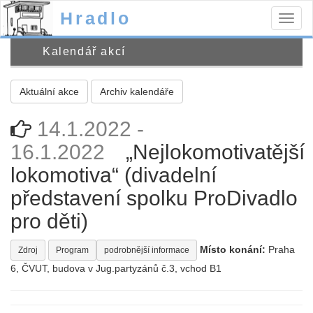
Hradlo
Togg
navig
Kalendář akcí
Aktuální akce
Archiv kalendáře
14.1.2022 -
16.1.2022
„Nejlokomotivatější
lokomotiva“ (divadelní
představení spolku ProDivadlo
pro děti)
Místo konání:
Praha
Zdroj
Program
podrobnější informace
6, ČVUT, budova v Jug.partyzánů č.3, vchod B1