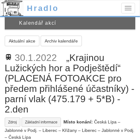
Hradlo
Togg
navig
Kalendář akcí
Aktuální akce
Archiv kalendáře
30.1.2022
„Krajinou
train
Lužických hor a Podještědí“
(PLACENÁ FOTOAKCE pro
předem přihlášené účastníky) -
parní vlak (475.179 + 5*B) -
2.den
Místo konání:
Česká Lípa –
Zdroj
Základní informace
Jablonné v Podj. – Liberec – Křižany – Liberec – Jablonné v Podj.
– Česká Lípa