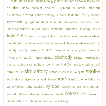
blogy
0
00
0e
3d tisk
akce
bazar
brno
budovy
čd
čsd
dcc
doprava
db
diana
digitální
diskuze
dr
dráha
eisenertz
firmy
elektronika
erzberg
eshop
eshopy
felbahn
feldbahn
fortuna
fotogalerie
g
grubenbahnmuseum
h0
harrachov
ho
hoe
jhmd
jindřichohradecké místní dráhy
kamenná prodejna
katalogy
koleje
kolejiště
komerční kolejiště
lesní
literatura
máv
metro
mladějov
modelařina
modelová železnice
modelové kolejiště
modelové velikosti
muzea
modely
moduly
museum
muzeum
muzeum polních železnic
obchody
ostatní
mytrainz
n
nádraží
nanox
obchod
ozd
patina
plánky
pohronská polhora
polní
polní dráhy
portály
průmyslové
simulátory
spolky
muzeum
rss
software
špičková kolejiště
tratě
staré
stavba
styrodur
tanvald
tisovec
tt
úzkokolejné železnice
výrobci
vozidla
video
vlečné dráhy
výstava
xpressnet
z
zahradní
železnice
zahradní dráha
zahradní železnice
zaniklé
železniční
vlečka
železniční vlečky
zimní kolejiště
zubačky