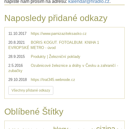
napište nám prosím na adresu:
kalendar@hradlo.cz
.
Naposledy přidané odkazy
11.10.2017
https://www.parnizaziteksasko.cz
20.8.2021
BORIS KOGUT. FOTOALBUM. KNIHA 1
EVROPSKÉ METRO - úvod
28.9.2015
Produkty | Železniční poklady
2.5.2016
Ozubnicové železnice a dráhy v Česku a zahraničí -
zubačky
29.10.2018
https://trat345.webnode.cz
Všechny přidané odkazy
Oblíbené Štítky
cizina