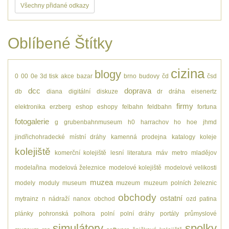
Všechny přidané odkazy
Oblíbené Štítky
cizina
blogy
0
00
0e
3d tisk
akce
bazar
brno
budovy
čd
čsd
dcc
doprava
db
diana
digitální
diskuze
dr
dráha
eisenertz
firmy
elektronika
erzberg
eshop
eshopy
felbahn
feldbahn
fortuna
fotogalerie
g
grubenbahnmuseum
h0
harrachov
ho
hoe
jhmd
jindřichohradecké místní dráhy
kamenná prodejna
katalogy
koleje
kolejiště
komerční kolejiště
lesní
literatura
máv
metro
mladějov
modelařina
modelová železnice
modelové kolejiště
modelové velikosti
muzea
modely
moduly
museum
muzeum
muzeum polních železnic
obchody
ostatní
mytrainz
n
nádraží
nanox
obchod
ozd
patina
plánky
pohronská polhora
polní
polní dráhy
portály
průmyslové
simulátory
spolky