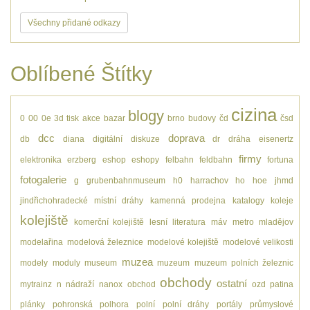
Všechny přidané odkazy
Oblíbené Štítky
cizina
blogy
0
00
0e
3d tisk
akce
bazar
brno
budovy
čd
čsd
dcc
doprava
db
diana
digitální
diskuze
dr
dráha
eisenertz
firmy
elektronika
erzberg
eshop
eshopy
felbahn
feldbahn
fortuna
fotogalerie
g
grubenbahnmuseum
h0
harrachov
ho
hoe
jhmd
jindřichohradecké místní dráhy
kamenná prodejna
katalogy
koleje
kolejiště
komerční kolejiště
lesní
literatura
máv
metro
mladějov
modelařina
modelová železnice
modelové kolejiště
modelové velikosti
muzea
modely
moduly
museum
muzeum
muzeum polních železnic
obchody
ostatní
mytrainz
n
nádraží
nanox
obchod
ozd
patina
plánky
pohronská polhora
polní
polní dráhy
portály
průmyslové