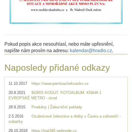
Pokud popis akce nesouhlasí, nebo máte upřesnění,
napište nám prosím na adresu:
kalendar@hradlo.cz
.
Naposledy přidané odkazy
11.10.2017
https://www.parnizaziteksasko.cz
20.8.2021
BORIS KOGUT. FOTOALBUM. KNIHA 1
EVROPSKÉ METRO - úvod
28.9.2015
Produkty | Železniční poklady
2.5.2016
Ozubnicové železnice a dráhy v Česku a zahraničí -
zubačky
29.10.2018
https://trat345.webnode.cz