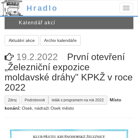
Hradlo
Togg
navig
Kalendář akcí
Aktuální akce
Archiv kalendáře
19.2.2022
První otevření
„Železniční expozice
moldavské dráhy" KPKŽ v roce
2022
Místo
Zdroj
Podrobnosti
leták s programem na rok 2022
konání:
Osek, nádraží Osek město