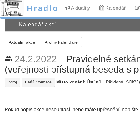
Hradlo
Aktuality
Kalendář
Kalendář akcí
Aktuální akce
Archiv kalendáře
24.2.2022
Pravidelné setkán
people_alt
(veřejnosti přístupná beseda s
Místo konání:
Ústí n/L., Pětidomí, SOKV (
Zdroj
Další informace
Pokud popis akce nesouhlasí, nebo máte upřesnění, napište