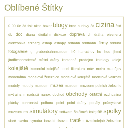
Oblíbené Štítky
cizina
blogy
0
00
0e
3d tisk
akce
bazar
brno
budovy
čd
čsd
dcc
doprava
db
diana
digitální
diskuze
dr
dráha
eisenertz
firmy
elektronika
erzberg
eshop
eshopy
felbahn
feldbahn
fortuna
fotogalerie
g
grubenbahnmuseum
h0
harrachov
ho
hoe
jhmd
jindřichohradecké místní dráhy
kamenná prodejna
katalogy
koleje
kolejiště
komerční kolejiště
lesní
literatura
máv
metro
mladějov
modelařina
modelová železnice
modelové kolejiště
modelové velikosti
muzea
modely
moduly
museum
muzeum
muzeum polních železnic
obchody
ostatní
mytrainz
n
nádraží
nanox
obchod
ozd
patina
plánky
pohronská polhora
polní
polní dráhy
portály
průmyslové
simulátory
spolky
muzeum
rss
software
špičková kolejiště
tratě
staré
stavba
styrodur
tanvald
tisovec
tt
úzkokolejné železnice