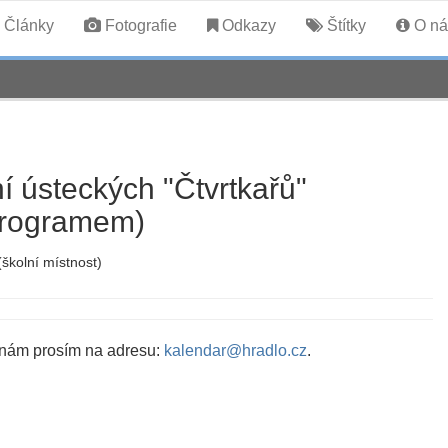
Články
Fotografie
Odkazy
Štítky
O ná
í ústeckých "Čtvrtkařů"
 programem)
školní místnost)
 nám prosím na adresu:
kalendar@hradlo.cz
.