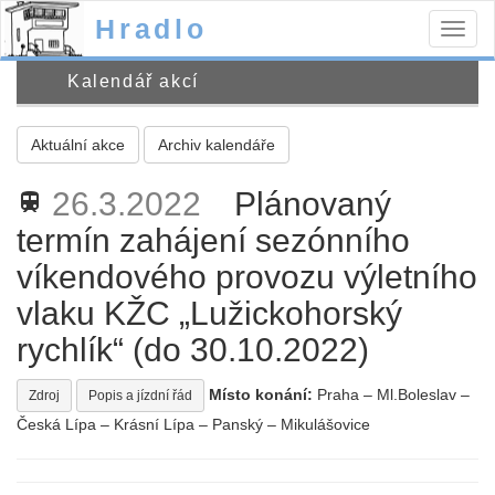
Hradlo
Togg
navig
Kalendář akcí
Aktuální akce
Archiv kalendáře
26.3.2022
Plánovaný
train
termín zahájení sezónního
víkendového provozu výletního
vlaku KŽC „Lužickohorský
rychlík“ (do 30.10.2022)
Místo konání:
Praha – Ml.Boleslav –
Zdroj
Popis a jízdní řád
Česká Lípa – Krásní Lípa – Panský – Mikulášovice