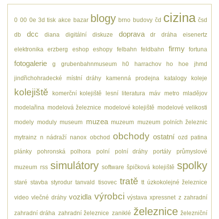
cizina
blogy
0
00
0e
3d tisk
akce
bazar
brno
budovy
čd
čsd
dcc
doprava
db
diana
digitální
diskuze
dr
dráha
eisenertz
firmy
elektronika
erzberg
eshop
eshopy
felbahn
feldbahn
fortuna
fotogalerie
g
grubenbahnmuseum
h0
harrachov
ho
hoe
jhmd
jindřichohradecké místní dráhy
kamenná prodejna
katalogy
koleje
kolejiště
komerční kolejiště
lesní
literatura
máv
metro
mladějov
modelařina
modelová železnice
modelové kolejiště
modelové velikosti
muzea
modely
moduly
museum
muzeum
muzeum polních železnic
obchody
ostatní
mytrainz
n
nádraží
nanox
obchod
ozd
patina
plánky
pohronská polhora
polní
polní dráhy
portály
průmyslové
simulátory
spolky
muzeum
rss
software
špičková kolejiště
tratě
staré
stavba
styrodur
tanvald
tisovec
tt
úzkokolejné železnice
výrobci
vozidla
video
vlečné dráhy
výstava
xpressnet
z
zahradní
železnice
zahradní dráha
zahradní železnice
zaniklé
železniční