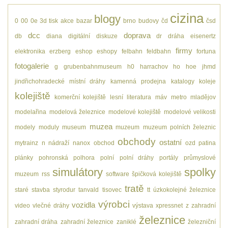
cizina
blogy
0
00
0e
3d tisk
akce
bazar
brno
budovy
čd
čsd
dcc
doprava
db
diana
digitální
diskuze
dr
dráha
eisenertz
firmy
elektronika
erzberg
eshop
eshopy
felbahn
feldbahn
fortuna
fotogalerie
g
grubenbahnmuseum
h0
harrachov
ho
hoe
jhmd
jindřichohradecké místní dráhy
kamenná prodejna
katalogy
koleje
kolejiště
komerční kolejiště
lesní
literatura
máv
metro
mladějov
modelařina
modelová železnice
modelové kolejiště
modelové velikosti
muzea
modely
moduly
museum
muzeum
muzeum polních železnic
obchody
ostatní
mytrainz
n
nádraží
nanox
obchod
ozd
patina
plánky
pohronská polhora
polní
polní dráhy
portály
průmyslové
simulátory
spolky
muzeum
rss
software
špičková kolejiště
tratě
staré
stavba
styrodur
tanvald
tisovec
tt
úzkokolejné železnice
výrobci
vozidla
video
vlečné dráhy
výstava
xpressnet
z
zahradní
železnice
zahradní dráha
zahradní železnice
zaniklé
železniční