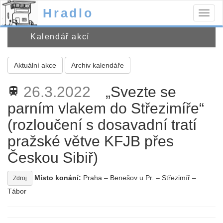
Hradlo
Togg
navig
Kalendář akcí
Aktuální akce
Archiv kalendáře
26.3.2022
„Svezte se
train
parním vlakem do Střezimíře“
(rozloučení s dosavadní tratí
pražské větve KFJB přes
Českou Sibiř)
Místo konání:
Praha – Benešov u Pr. – Střezimíř –
Zdroj
Tábor