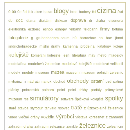
cizina
blogy
0
00
0e
3d tisk
akce
bazar
brno
budovy
čd
čsd
dcc
doprava
db
diana
digitální
diskuze
dr
dráha
eisenertz
firmy
elektronika
erzberg
eshop
eshopy
felbahn
feldbahn
fortuna
fotogalerie
g
grubenbahnmuseum
h0
harrachov
ho
hoe
jhmd
jindřichohradecké místní dráhy
kamenná prodejna
katalogy
koleje
kolejiště
komerční kolejiště
lesní
literatura
máv
metro
mladějov
modelařina
modelová železnice
modelové kolejiště
modelové velikosti
muzea
modely
moduly
museum
muzeum
muzeum polních železnic
obchody
ostatní
mytrainz
n
nádraží
nanox
obchod
ozd
patina
plánky
pohronská polhora
polní
polní dráhy
portály
průmyslové
simulátory
spolky
muzeum
rss
software
špičková kolejiště
tratě
staré
stavba
styrodur
tanvald
tisovec
tt
úzkokolejné železnice
výrobci
vozidla
video
vlečné dráhy
výstava
xpressnet
z
zahradní
železnice
zahradní dráha
zahradní železnice
zaniklé
železniční