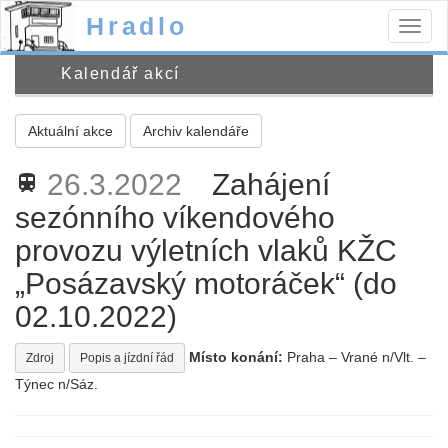
Hradlo
Togg
navig
Kalendář akcí
Aktuální akce
Archiv kalendáře
26.3.2022
Zahájení
train
sezónního víkendového
provozu výletních vlaků KŽC
„Posázavský motoráček“ (do
02.10.2022)
Místo konání:
Praha – Vrané n/Vlt. –
Zdroj
Popis a jízdní řád
Týnec n/Sáz.