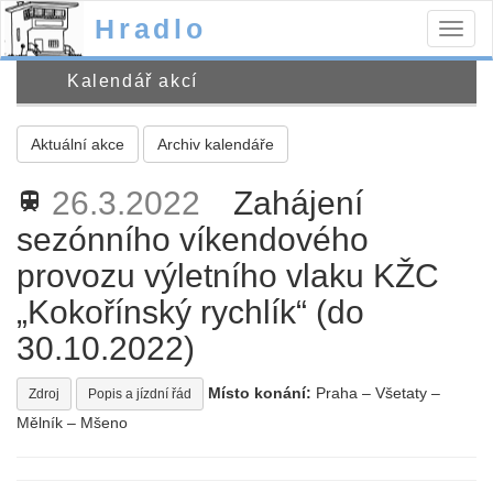
Hradlo
Togg
navig
Kalendář akcí
Aktuální akce
Archiv kalendáře
26.3.2022
Zahájení
train
sezónního víkendového
provozu výletního vlaku KŽC
„Kokořínský rychlík“ (do
30.10.2022)
Místo konání:
Praha – Všetaty –
Zdroj
Popis a jízdní řád
Mělník – Mšeno