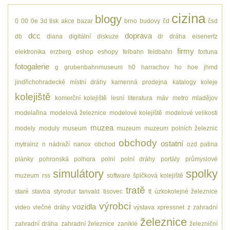
cizina
blogy
0
00
0e
3d tisk
akce
bazar
brno
budovy
čd
čsd
dcc
doprava
db
diana
digitální
diskuze
dr
dráha
eisenertz
firmy
elektronika
erzberg
eshop
eshopy
felbahn
feldbahn
fortuna
fotogalerie
g
grubenbahnmuseum
h0
harrachov
ho
hoe
jhmd
jindřichohradecké místní dráhy
kamenná prodejna
katalogy
koleje
kolejiště
komerční kolejiště
lesní
literatura
máv
metro
mladějov
modelařina
modelová železnice
modelové kolejiště
modelové velikosti
muzea
modely
moduly
museum
muzeum
muzeum polních železnic
obchody
ostatní
mytrainz
n
nádraží
nanox
obchod
ozd
patina
plánky
pohronská polhora
polní
polní dráhy
portály
průmyslové
simulátory
spolky
muzeum
rss
software
špičková kolejiště
tratě
staré
stavba
styrodur
tanvald
tisovec
tt
úzkokolejné železnice
výrobci
vozidla
video
vlečné dráhy
výstava
xpressnet
z
zahradní
železnice
zahradní dráha
zahradní železnice
zaniklé
železniční