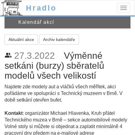
Hradlo
Togg
navig
Kalendář akcí
Aktuální akce
Archiv kalendáře
27.3.2022
Výměnné
people_alt
setkáni (burzy) sběratelů
modelů všech velikostí
Najdete zde modely aut a vláčků všech měřítek, akci
pořádáme ve spolupráci s Technický muzeem v Brně. V
době setkání otevřen bufet.
Kontakt
: organizátor Michael Hlavenka, Kruh přátel
Technického muzea v Brně – sekce automobilové modely
Volné stoly si můžete si objednat a zaplatit minimálně 4
pracovní dny předem na e-mailové adrese