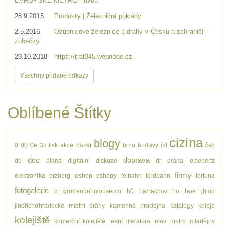
EVROPSKÉ METRO - úvod
28.9.2015
Produkty | Železniční poklady
2.5.2016
Ozubnicové železnice a dráhy v Česku a zahraničí -
zubačky
29.10.2018
https://trat345.webnode.cz
Všechny přidané odkazy
Oblíbené Štítky
cizina
blogy
0
00
0e
3d tisk
akce
bazar
brno
budovy
čd
čsd
dcc
doprava
db
diana
digitální
diskuze
dr
dráha
eisenertz
firmy
elektronika
erzberg
eshop
eshopy
felbahn
feldbahn
fortuna
fotogalerie
g
grubenbahnmuseum
h0
harrachov
ho
hoe
jhmd
jindřichohradecké místní dráhy
kamenná prodejna
katalogy
koleje
kolejiště
komerční kolejiště
lesní
literatura
máv
metro
mladějov