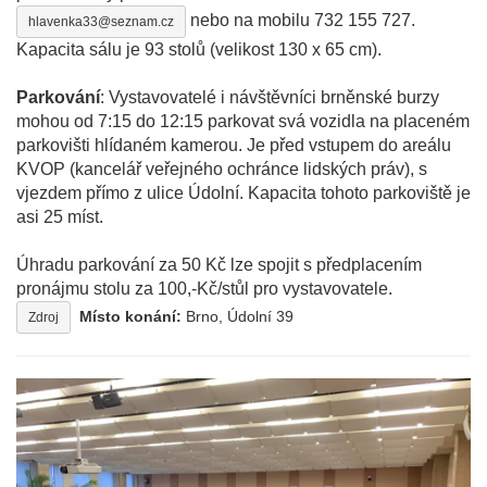
nebo na mobilu 732 155 727.
hlavenka33@seznam.cz
Kapacita sálu je 93 stolů (velikost 130 x 65 cm).
Parkování
: Vystavovatelé i návštěvníci brněnské burzy
mohou od 7:15 do 12:15 parkovat svá vozidla na placeném
parkovišti hlídaném kamerou. Je před vstupem do areálu
KVOP (kancelář veřejného ochránce lidských práv), s
vjezdem přímo z ulice Údolní. Kapacita tohoto parkoviště je
asi 25 míst.
Úhradu parkování za 50 Kč lze spojit s předplacením
pronájmu stolu za 100,-Kč/stůl pro vystavovatele.
Místo konání:
Brno, Údolní 39
Zdroj