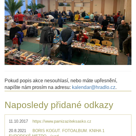
Pokud popis akce nesouhlasí, nebo máte upřesnění,
napište nám prosím na adresu:
kalendar@hradlo.cz
.
Naposledy přidané odkazy
11.10.2017
https://www.parnizaziteksasko.cz
20.8.2021
BORIS KOGUT. FOTOALBUM. KNIHA 1